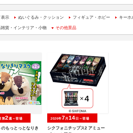
て表示
ぬいぐるみ・クッション
フィギュア・ホビー
キーホ
活雑貨・インテリア・小物
その他景品
2
7
14
月第
週～登場
2026年
月
日～登場
トのもっとっとなりき
シクフォニチップス2 アミュー