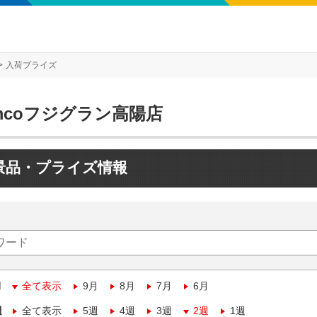
入荷プライズ
mcoフジグラン高陽店
景品・プライズ情報
月
全て表示
9月
8月
7月
6月
週
全て表示
5週
4週
3週
2週
1週