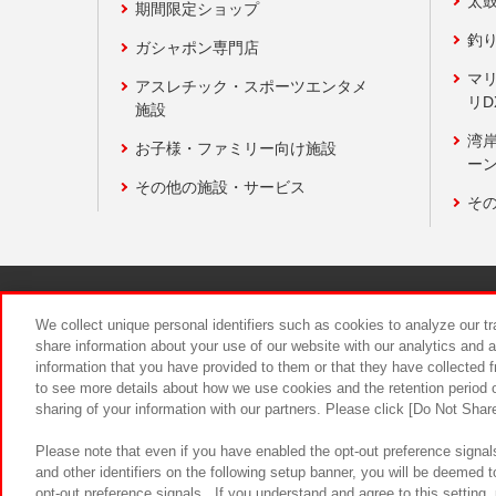
太
期間限定ショップ
釣
ガシャポン専門店
マ
アスレチック・スポーツエンタメ
リD
施設
湾
お子様・ファミリー向け施設
ーン
その他の施設・サービス
そ
関連会社
サステナビリティ
We collect unique personal identifiers such as cookies to analyze our t
share information about your use of our website with our analytics and 
information that you have provided to them or that they have collected f
食品のご提
to see more details about how we use cookies and the retention period o
sharing of your information with our partners. Please click [Do Not Shar
Please note that even if you have enabled the opt-out preference signals
and other identifiers on the following setup banner, you will be deemed 
opt-out preference signals . If you understand and agree to this setting