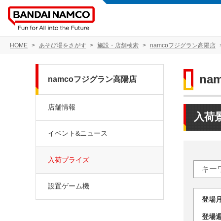
HOME
あそび場をさがす
施設・店舗検索
namcoフジグラン高陽店
na
namcoフジグラン高陽店
店舗情報
入荷
イベント&ニュース
入荷プライズ
設置ゲーム機
登場
登場