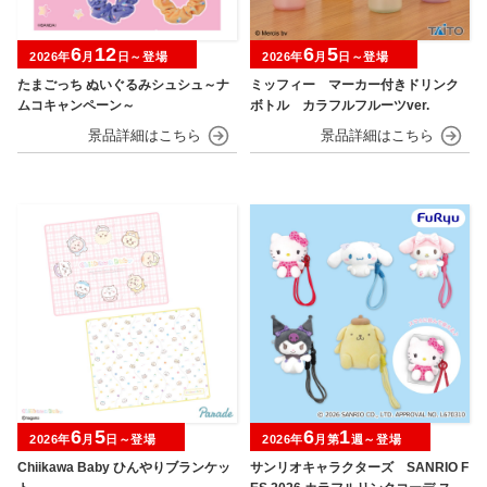
6
12
6
5
2026年
月
日～登場
2026年
月
日～登場
たまごっち ぬいぐるみシュシュ～ナ
ミッフィー マーカー付きドリンク
ムコキャンペーン～
ボトル カラフルフルーツver.
6
5
6
1
2026年
月
日～登場
2026年
月第
週～登場
Chiikawa Baby ひんやりブランケッ
サンリオキャラクターズ SANRIO F