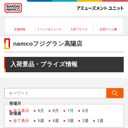
店舗情報
イベント&ニュース
入荷プライズ
設置ゲーム機
namcoフジグラン高陽店
入荷景品・プライズ情報
登場月
全て表示
9月
8月
7月
6月
登場週
全て表示
5週
4週
3週
2週
1週