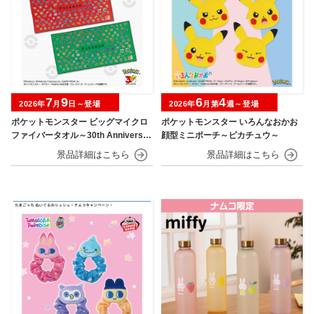
7
9
6
4
2026年
月
日～登場
2026年
月第
週～登場
ポケットモンスター ビッグマイクロ
ポケットモンスター いろんなおかお
ファイバータオル～30th Anniversar
顔型ミニポーチ～ピカチュウ～
y～