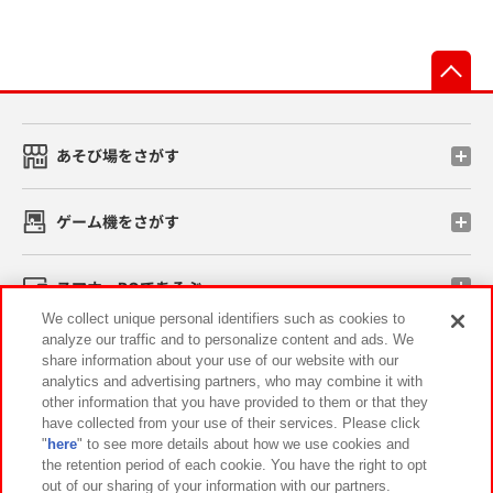
先
あそび場をさがす
ゲーム機をさがす
スマホ・PCであそぶ
We collect unique personal identifiers such as cookies to
analyze our traffic and to personalize content and ads. We
イベント・キャンペーン
share information about your use of our website with our
analytics and advertising partners, who may combine it with
other information that you have provided to them or that they
have collected from your use of their services. Please click
"
here
" to see more details about how we use cookies and
関連会社
サステナビリティ
サイトポリシー
the retention period of each cookie. You have the right to opt
out of our sharing of your information with our partners.