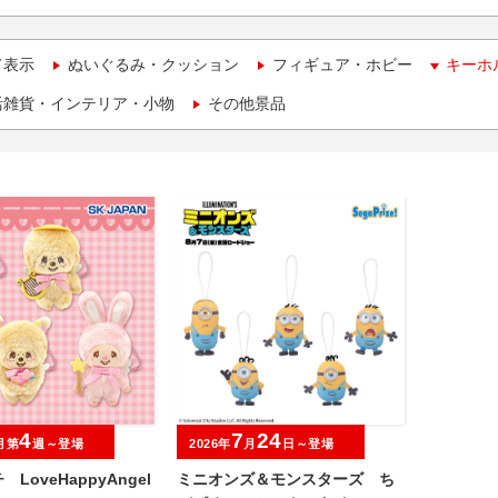
て表示
ぬいぐるみ・クッション
フィギュア・ホビー
キーホ
活雑貨・インテリア・小物
その他景品
4
7
24
月第
週～登場
2026年
月
日～登場
LoveHappyAngel
ミニオンズ＆モンスターズ ち