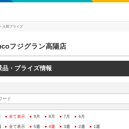
入荷プライズ
mcoフジグラン高陽店
景品・プライズ情報
月
全て表示
9月
8月
7月
6月
週
全て表示
5週
4週
3週
2週
1週