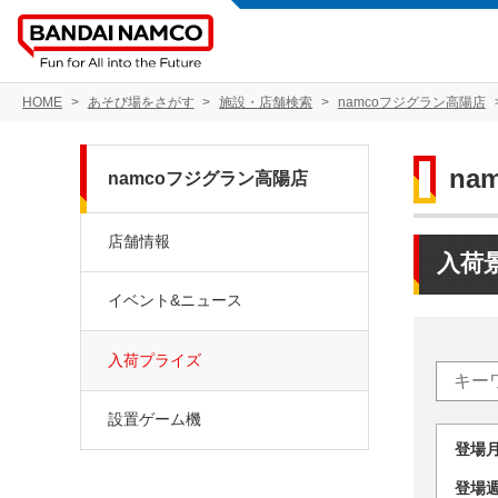
HOME
あそび場をさがす
施設・店舗検索
namcoフジグラン高陽店
na
namcoフジグラン高陽店
店舗情報
入荷
イベント&ニュース
入荷プライズ
設置ゲーム機
登場
登場