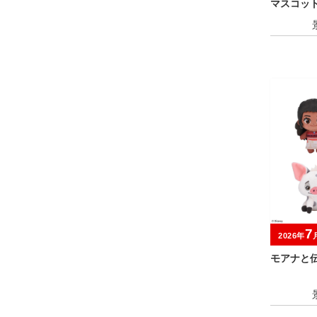
マスコッ
7
2026年
モアナと