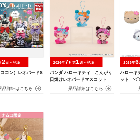
2
7
1
6
月
日～登場
2026年
月第
週～登場
2026年
（ココン）レオパードS
パンダ ハローキティ こんがり
ハローキ
）
日焼けレオパードマスコット
ット ×〇