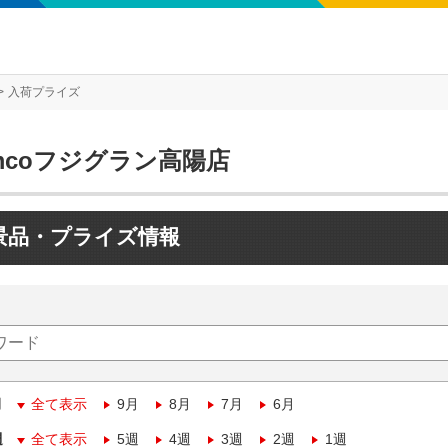
入荷プライズ
mcoフジグラン高陽店
景品・プライズ情報
月
全て表示
9月
8月
7月
6月
週
全て表示
5週
4週
3週
2週
1週