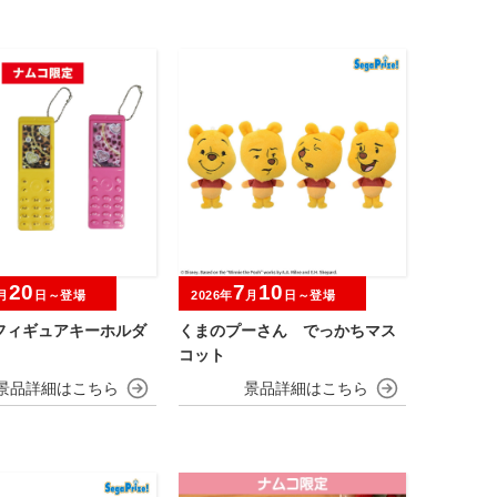
20
7
10
月
日～登場
2026年
月
日～登場
フィギュアキーホルダ
くまのプーさん でっかちマス
コット