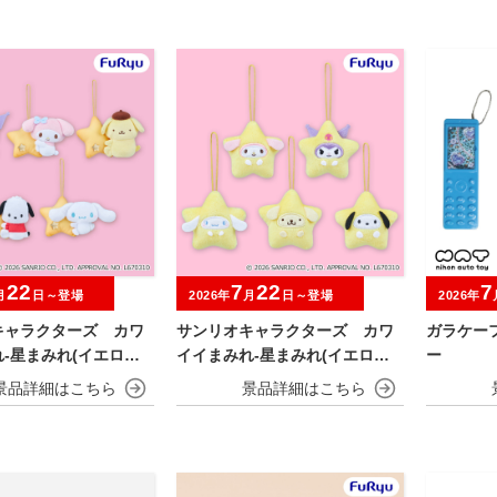
22
7
22
7
月
日～登場
2026年
月
日～登場
2026年
キャラクターズ カワ
サンリオキャラクターズ カワ
ガラケー
-星まみれ(イエロー)-
イイまみれ-星まみれ(イエロー)-
ー
ト
ミニマスコット