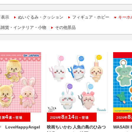
て表示
ぬいぐるみ・クッション
フィギュア・ホビー
キーホ
活雑貨・インテリア・小物
その他景品
4
8
14
8
月第
週～登場
2026年
月
日～登場
2026年
LoveHappyAngel
映画ちいかわ 人魚の島のひみつ
WASAB