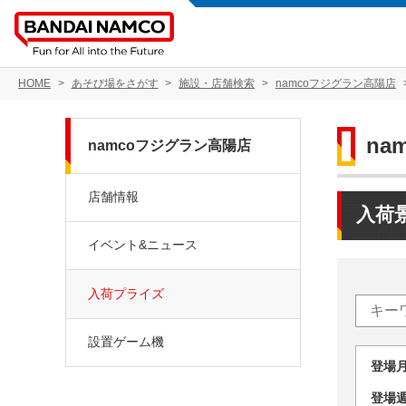
HOME
あそび場をさがす
施設・店舗検索
namcoフジグラン高陽店
na
namcoフジグラン高陽店
店舗情報
入荷
イベント&ニュース
入荷プライズ
設置ゲーム機
登場
登場