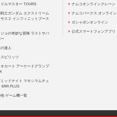
ドルマスター TOURS
ナムコオンラインクレーン
動戦士ガンダム エクストリーム
ナムコパークス オンライ
ーサス２ インフィニットブース
ガシャポンオンライン
公式スマートフォンアプリ
ョジョの奇妙な冒険 ラストサバ
バー
鼓の達人
りスピリッツ
リオカート アーケードグランプ
X
岸ミッドナイト マキシマムチュ
 6RR PLUS
の他 ゲーム機一覧