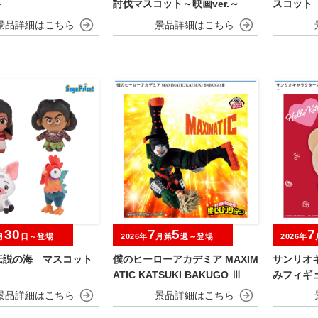
ト
討伐マスコット～映画ver.～
スコット 
30
7
5
7
月
日～登場
2026年
月第
週～登場
2026年
伝説の海 マスコット
僕のヒーローアカデミア MAXIM
サンリオ
ATIC KATSUKI BAKUGO Ⅲ
みフィギ
ティベアve