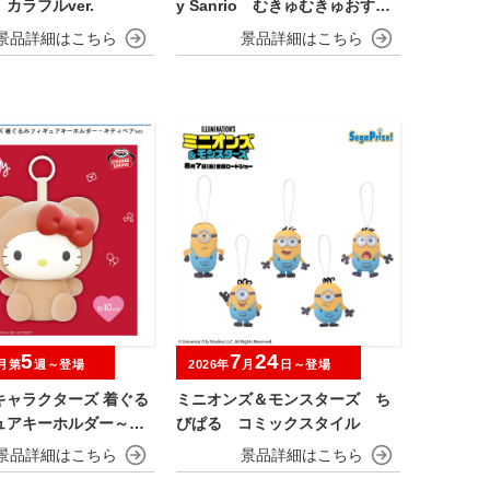
カラフルver.
y Sanrio むきゅむきゅおすわ
りマスコット
5
7
24
月第
週～登場
2026年
月
日～登場
キャラクターズ 着ぐる
ミニオンズ＆モンスターズ ち
ュアキーホルダー～キ
びぱる コミックスタイル
r.～