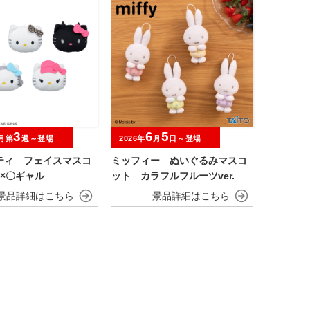
3
6
5
月第
週～登場
2026年
月
日～登場
ティ フェイスマスコ
ミッフィー ぬいぐるみマスコ
×〇ギャル
ット カラフルフルーツver.