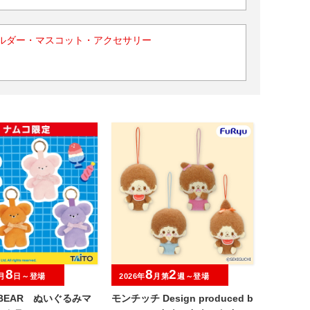
ルダー・マスコット・アクセサリー
8
8
2
月
日～登場
2026年
月第
週～登場
I BEAR ぬいぐるみマ
モンチッチ Design produced b