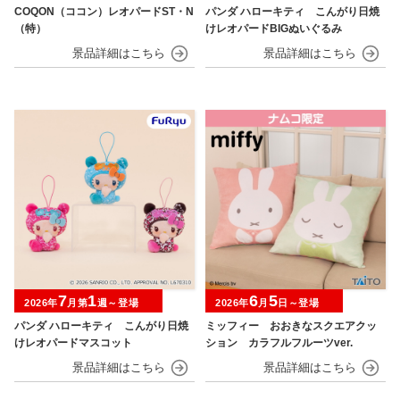
COQON（ココン）レオパードST・N
パンダ ハローキティ こんがり日焼
（特）
けレオパードBIGぬいぐるみ
7
1
6
5
2026年
月第
週～登場
2026年
月
日～登場
パンダ ハローキティ こんがり日焼
ミッフィー おおきなスクエアクッ
けレオパードマスコット
ション カラフルフルーツver.