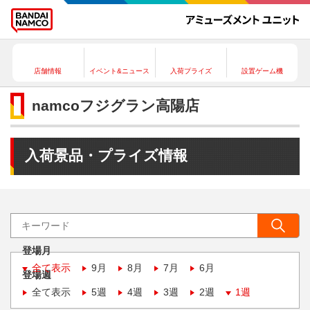
店舗情報
イベント&ニュース
入荷プライズ
設置ゲーム機
namcoフジグラン高陽店
入荷景品・プライズ情報
登場月
全て表示
9月
8月
7月
6月
登場週
全て表示
5週
4週
3週
2週
1週