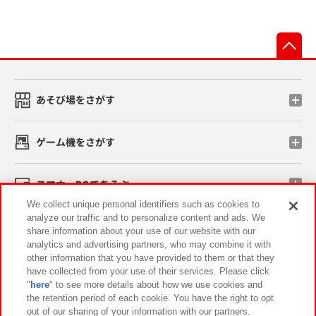
先
あそび場をさがす
ゲーム機をさがす
スマホ・PCであそぶ
We collect unique personal identifiers such as cookies to
analyze our traffic and to personalize content and ads. We
イベント・キャンペーン
share information about your use of our website with our
analytics and advertising partners, who may combine it with
other information that you have provided to them or that they
have collected from your use of their services. Please click
"
here
" to see more details about how we use cookies and
関連会社
サステナビリティ
サイトポリシー
the retention period of each cookie. You have the right to opt
out of our sharing of your information with our partners.