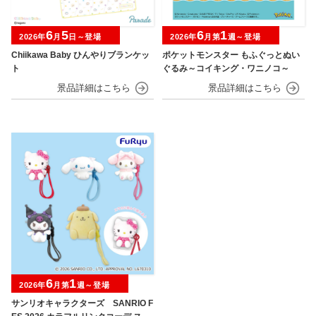
6
5
6
1
2026年
月
日～登場
2026年
月第
週～登場
Chiikawa Baby ひんやりブランケッ
ポケットモンスター もふぐっとぬい
ト
ぐるみ～コイキング・ワニノコ～
6
1
2026年
月第
週～登場
サンリオキャラクターズ SANRIO F