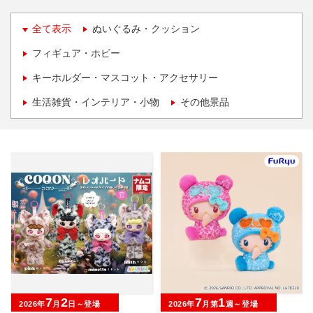
全て表示
ぬいぐるみ・クッション
フィギュア・ホビー
キーホルダー・マスコット・アクセサリー
生活雑貨・インテリア・小物
その他景品
7
2
7
1
2026年
月
日～登場
2026年
月第
週～登場