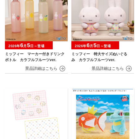
6
5
6
5
2026年
月
日～登場
2026年
月
日～登場
ミッフィー マーカー付きドリンク
ミッフィー 特大サイズぬいぐる
ボトル カラフルフルーツver.
み カラフルフルーツver.