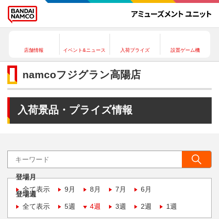
店舗情報
イベント&ニュース
入荷プライズ
設置ゲーム機
namcoフジグラン高陽店
入荷景品・プライズ情報
登場月
全て表示
9月
8月
7月
6月
登場週
全て表示
5週
4週
3週
2週
1週