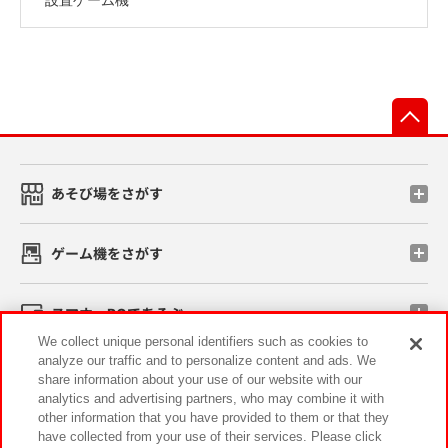
先
あそび場をさがす
ゲーム機をさがす
スマホ・PCであそぶ
We collect unique personal identifiers such as cookies to
analyze our traffic and to personalize content and ads. We
イベント・キャンペーン
share information about your use of our website with our
analytics and advertising partners, who may combine it with
other information that you have provided to them or that they
have collected from your use of their services. Please click