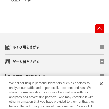
先
あそび場をさがす
ゲーム機をさがす
スマホ・PCであそぶ
We collect unique personal identifiers such as cookies to
analyze our traffic and to personalize content and ads. We
イベント・キャンペーン
share information about your use of our website with our
analytics and advertising partners, who may combine it with
other information that you have provided to them or that they
have collected from your use of their services. Please click