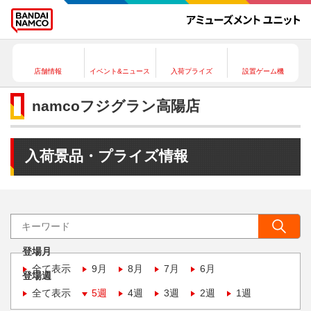
店舗情報
イベント&ニュース
入荷プライズ
設置ゲーム機
namcoフジグラン高陽店
入荷景品・プライズ情報
登場月
全て表示
9月
8月
7月
6月
登場週
全て表示
5週
4週
3週
2週
1週