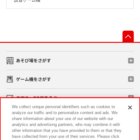
先
あそび場をさがす
ゲーム機をさがす
スマホ・PCであそぶ
We collect unique personal identifiers such as cookies to
analyze our traffic and to personalize content and ads. We
イベント・キャンペーン
share information about your use of our website with our
analytics and advertising partners, who may combine it with
other information that you have provided to them or that they
have collected from your use of their services. Please click