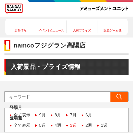
店舗情報
イベント&ニュース
入荷プライズ
設置ゲーム機
namcoフジグラン高陽店
入荷景品・プライズ情報
登場月
全て表示
9月
8月
7月
6月
登場週
全て表示
5週
4週
3週
2週
1週