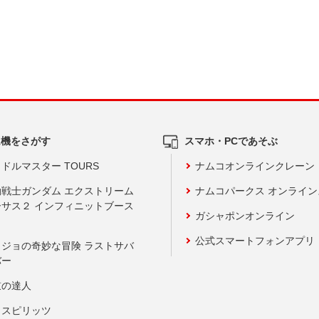
ム機をさがす
スマホ・PCであそぶ
ドルマスター TOURS
ナムコオンラインクレーン
動戦士ガンダム エクストリーム
ナムコパークス オンライ
ーサス２ インフィニットブース
ガシャポンオンライン
公式スマートフォンアプリ
ョジョの奇妙な冒険 ラストサバ
バー
鼓の達人
りスピリッツ