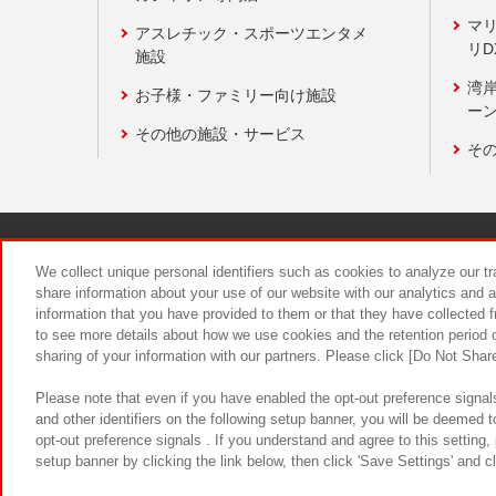
マ
アスレチック・スポーツエンタメ
リD
施設
湾
お子様・ファミリー向け施設
ーン
その他の施設・サービス
そ
関連会社
サステナビリティ
We collect unique personal identifiers such as cookies to analyze our t
share information about your use of our website with our analytics and 
information that you have provided to them or that they have collected f
食品のご提
to see more details about how we use cookies and the retention period o
sharing of your information with our partners. Please click [Do Not Shar
Please note that even if you have enabled the opt-out preference signals
and other identifiers on the following setup banner, you will be deemed 
opt-out preference signals . If you understand and agree to this setting
setup banner by clicking the link below, then click 'Save Settings' and c
©Bandai Namco Amusement Inc.
©Ba