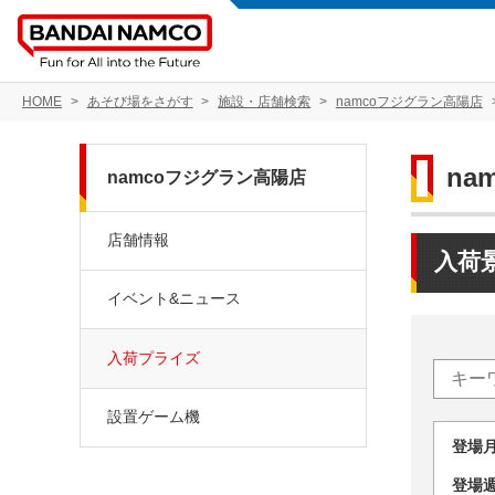
HOME
あそび場をさがす
施設・店舗検索
namcoフジグラン高陽店
na
namcoフジグラン高陽店
店舗情報
入荷
イベント&ニュース
入荷プライズ
設置ゲーム機
登場
登場