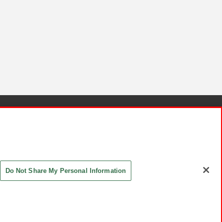
針と検証結果
お取引先さまとともに
お問い合わせ
Do Not Share My Personal Information
ASHIKI Co., Ltd. All Rights Reserved.