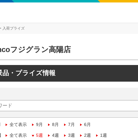
入荷プライズ
mcoフジグラン高陽店
景品・プライズ情報
月
全て表示
9月
8月
7月
6月
週
全て表示
5週
4週
3週
2週
1週