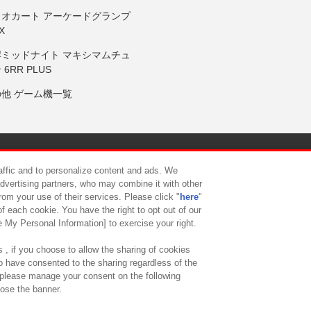
リオカート アーケードグランプ
X
岸ミッドナイト マキシマムチュ
 6RR PLUS
の他 ゲーム機一覧
サイトポリシー
プライバシーポリシー
ウェブアクセシビリティ方
raffic and to personalize content and ads. We
advertising partners, who may combine it with other
rom your use of their services. Please click "
here
"
供について
カスタマーハラスメント対応方針
よくあるご質問・
f each cookie. You have the right to opt out of our
e My Personal Information] to exercise your right.
 , if you choose to allow the sharing of cookies
to have consented to the sharing regardless of the
, please manage your consent on the following
lose the banner.
ndai Namco Amusement Lab Inc.
©Bandai Namco Experience Inc.
©HANAY