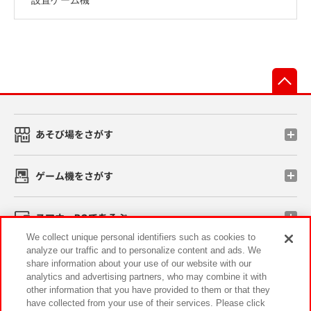
先
あそび場をさがす
ゲーム機をさがす
スマホ・PCであそぶ
We collect unique personal identifiers such as cookies to
analyze our traffic and to personalize content and ads. We
イベント・キャンペーン
share information about your use of our website with our
analytics and advertising partners, who may combine it with
other information that you have provided to them or that they
have collected from your use of their services. Please click