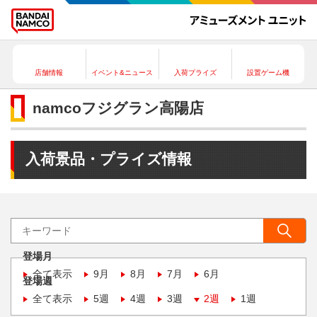
店舗情報
イベント&ニュース
入荷プライズ
設置ゲーム機
namcoフジグラン高陽店
入荷景品・プライズ情報
登場月
全て表示
9月
8月
7月
6月
登場週
全て表示
5週
4週
3週
2週
1週