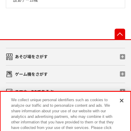
先
あそび場をさがす
ゲーム機をさがす
スマホ・PCであそぶ
We collect unique personal identifiers such as cookies to
analyze our traffic and to personalize content and ads. We
イベント・キャンペーン
share information about your use of our website with our
analytics and advertising partners, who may combine it with
other information that you have provided to them or that they
have collected from your use of their services. Please click