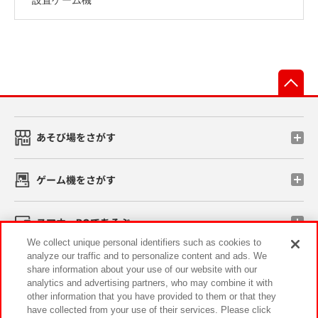
先
あそび場をさがす
ゲーム機をさがす
スマホ・PCであそぶ
We collect unique personal identifiers such as cookies to
analyze our traffic and to personalize content and ads. We
イベント・キャンペーン
share information about your use of our website with our
analytics and advertising partners, who may combine it with
other information that you have provided to them or that they
have collected from your use of their services. Please click