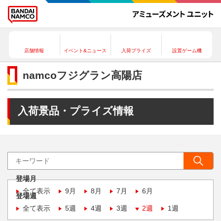
店舗情報
イベント&ニュース
入荷プライズ
設置ゲーム機
namcoフジグラン高陽店
入荷景品・プライズ情報
登場月
全て表示
9月
8月
7月
6月
登場週
全て表示
5週
4週
3週
2週
1週