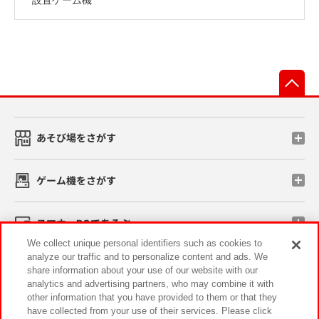
先
あそび場をさがす
ゲーム機をさがす
スマホ・PCであそぶ
We collect unique personal identifiers such as cookies to
analyze our traffic and to personalize content and ads. We
イベント・キャンペーン
share information about your use of our website with our
analytics and advertising partners, who may combine it with
other information that you have provided to them or that they
have collected from your use of their services. Please click