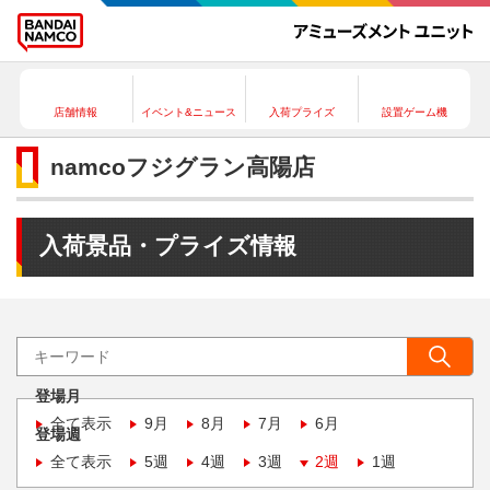
店舗情報
イベント&ニュース
入荷プライズ
設置ゲーム機
namcoフジグラン高陽店
入荷景品・プライズ情報
登場月
全て表示
9月
8月
7月
6月
登場週
全て表示
5週
4週
3週
2週
1週