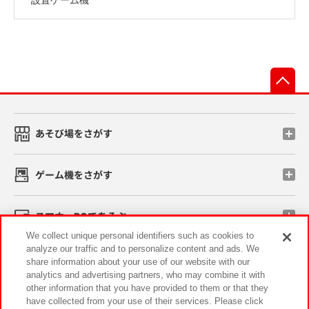
先
あそび場をさがす
ゲーム機をさがす
スマホ・PCであそぶ
We collect unique personal identifiers such as cookies to
analyze our traffic and to personalize content and ads. We
イベント・キャンペーン
share information about your use of our website with our
analytics and advertising partners, who may combine it with
other information that you have provided to them or that they
have collected from your use of their services. Please click