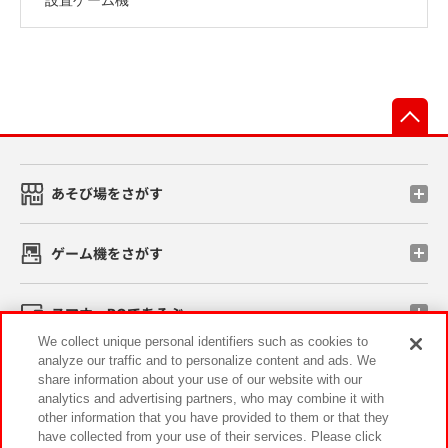
先
あそび場をさがす
ゲーム機をさがす
スマホ・PCであそぶ
We collect unique personal identifiers such as cookies to
analyze our traffic and to personalize content and ads. We
イベント・キャンペーン
share information about your use of our website with our
analytics and advertising partners, who may combine it with
other information that you have provided to them or that they
have collected from your use of their services. Please click