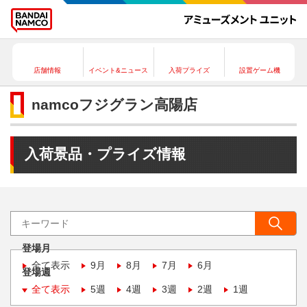
店舗情報
イベント&ニュース
入荷プライズ
設置ゲーム機
namcoフジグラン高陽店
入荷景品・プライズ情報
登場月
全て表示
9月
8月
7月
6月
登場週
全て表示
5週
4週
3週
2週
1週