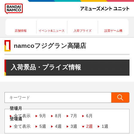
店舗情報
イベント&ニュース
入荷プライズ
設置ゲーム機
namcoフジグラン高陽店
入荷景品・プライズ情報
登場月
全て表示
9月
8月
7月
6月
登場週
全て表示
5週
4週
3週
2週
1週