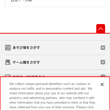
先
あそび場をさがす
ゲーム機をさがす
スマホ・PCであそぶ
We collect unique personal identifiers such as cookies to
analyze our traffic and to personalize content and ads. We
イベント・キャンペーン
share information about your use of our website with our
analytics and advertising partners, who may combine it with
other information that you have provided to them or that they
have collected from your use of their services. Please click