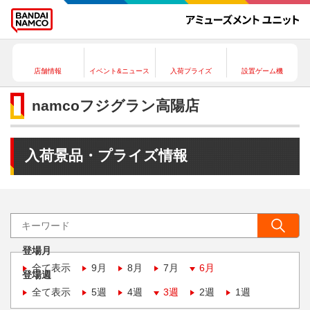
店舗情報
イベント&ニュース
入荷プライズ
設置ゲーム機
namcoフジグラン高陽店
入荷景品・プライズ情報
登場月
全て表示
9月
8月
7月
6月
登場週
全て表示
5週
4週
3週
2週
1週