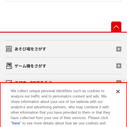
先
あそび場をさがす
ゲーム機をさがす
スマホ・PCであそぶ
We collect unique personal identifiers such as cookies to
analyze our traffic and to personalize content and ads. We
イベント・キャンペーン
share information about your use of our website with our
analytics and advertising partners, who may combine it with
other information that you have provided to them or that they
have collected from your use of their services. Please click
"
here
" to see more details about how we use cookies and
関連会社
サステナビリティ
サイトポリシー