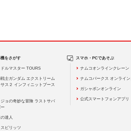
ム機をさがす
スマホ・PCであそぶ
ドルマスター TOURS
ナムコオンラインクレーン
動戦士ガンダム エクストリーム
ナムコパークス オンライ
ーサス２ インフィニットブース
ガシャポンオンライン
公式スマートフォンアプリ
ョジョの奇妙な冒険 ラストサバ
バー
鼓の達人
りスピリッツ