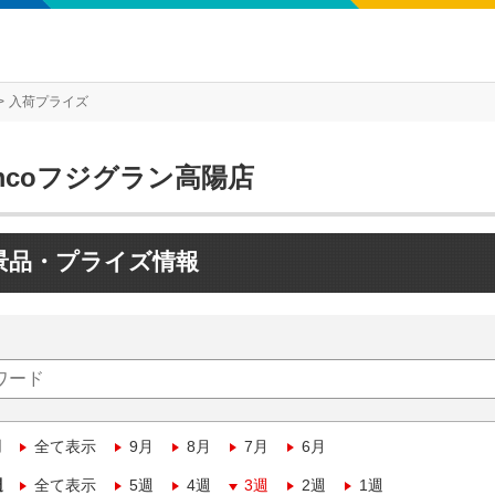
入荷プライズ
mcoフジグラン高陽店
景品・プライズ情報
月
全て表示
9月
8月
7月
6月
週
全て表示
5週
4週
3週
2週
1週