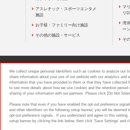
マ
アスレチック・スポーツエンタメ
リD
施設
湾
お子様・ファミリー向け施設
ーン
その他の施設・サービス
そ
関連会社
サステナビリティ
We collect unique personal identifiers such as cookies to analyze our t
share information about your use of our website with our analytics and 
information that you have provided to them or that they have collected f
食品のご提
to see more details about how we use cookies and the retention period o
sharing of your information with our partners. Please click [Do Not Shar
Please note that even if you have enabled the opt-out preference signals
and other identifiers on the following setup banner, you will be deemed 
opt-out preference signals . If you understand and agree to this setting
setup banner by clicking the link below, then click 'Save Settings' and c
©Bandai Namco Amusement Inc.
©Ba