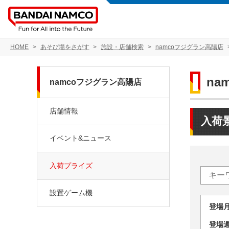
HOME
あそび場をさがす
施設・店舗検索
namcoフジグラン高陽店
na
namcoフジグラン高陽店
店舗情報
入荷
イベント&ニュース
入荷プライズ
設置ゲーム機
登場
登場