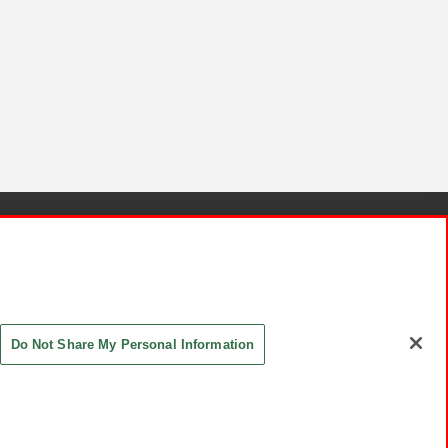
針と検証結果
お取引先さまとともに
お問い合わせ
Do Not Share My Personal Information
ASHIKI Co., Ltd. All Rights Reserved.