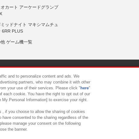
リオカート アーケードグランプ
X
岸ミッドナイト マキシマムチュ
 6RR PLUS
の他 ゲーム機一覧
サイトポリシー
プライバシーポリシー
ウェブアクセシビリティ方
raffic and to personalize content and ads. We
advertising partners, who may combine it with other
rom your use of their services. Please click "
here
"
供について
カスタマーハラスメント対応方針
よくあるご質問・
f each cookie. You have the right to opt out of our
e My Personal Information] to exercise your right.
 , if you choose to allow the sharing of cookies
to have consented to the sharing regardless of the
, please manage your consent on the following
lose the banner.
ndai Namco Amusement Lab Inc.
©Bandai Namco Experience Inc.
©HANAY