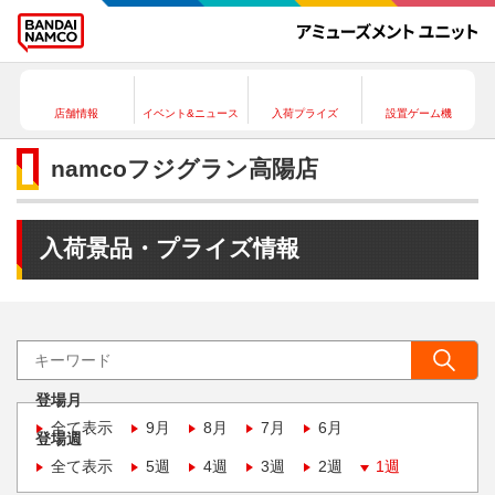
店舗情報
イベント&ニュース
入荷プライズ
設置ゲーム機
namcoフジグラン高陽店
入荷景品・プライズ情報
登場月
全て表示
9月
8月
7月
6月
登場週
全て表示
5週
4週
3週
2週
1週