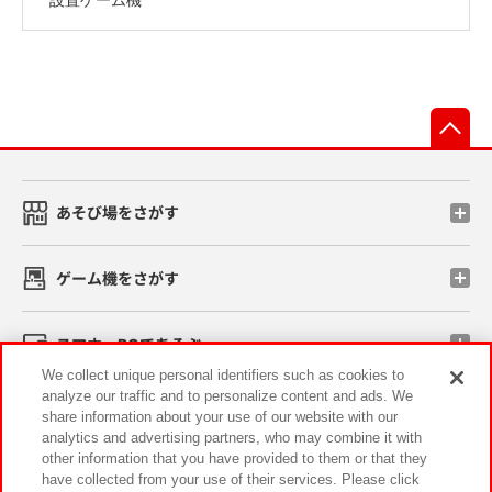
先
あそび場をさがす
ゲーム機をさがす
スマホ・PCであそぶ
We collect unique personal identifiers such as cookies to
analyze our traffic and to personalize content and ads. We
イベント・キャンペーン
share information about your use of our website with our
analytics and advertising partners, who may combine it with
other information that you have provided to them or that they
have collected from your use of their services. Please click