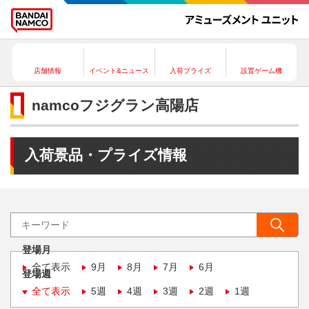
店舗情報
イベント&ニュース
入荷プライズ
設置ゲーム機
namcoフジグラン高陽店
入荷景品・プライズ情報
登場月
全て表示
9月
8月
7月
6月
登場週
全て表示
5週
4週
3週
2週
1週