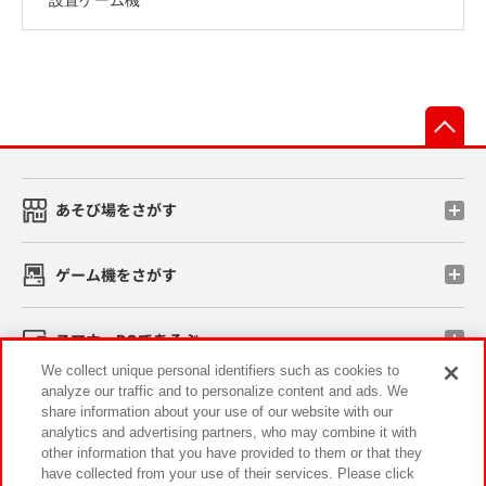
先
あそび場をさがす
ゲーム機をさがす
スマホ・PCであそぶ
We collect unique personal identifiers such as cookies to
analyze our traffic and to personalize content and ads. We
イベント・キャンペーン
share information about your use of our website with our
analytics and advertising partners, who may combine it with
other information that you have provided to them or that they
have collected from your use of their services. Please click