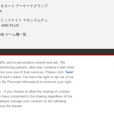
リオカート アーケードグランプ
X
岸ミッドナイト マキシマムチュ
 6RR PLUS
の他 ゲーム機一覧
サイトポリシー
プライバシーポリシー
ウェブアクセシビリティ方
raffic and to personalize content and ads. We
advertising partners, who may combine it with other
rom your use of their services. Please click "
here
"
供について
カスタマーハラスメント対応方針
よくあるご質問・
f each cookie. You have the right to opt out of our
e My Personal Information] to exercise your right.
 , if you choose to allow the sharing of cookies
to have consented to the sharing regardless of the
, please manage your consent on the following
lose the banner.
ndai Namco Amusement Lab Inc.
©Bandai Namco Experience Inc.
©HANAY