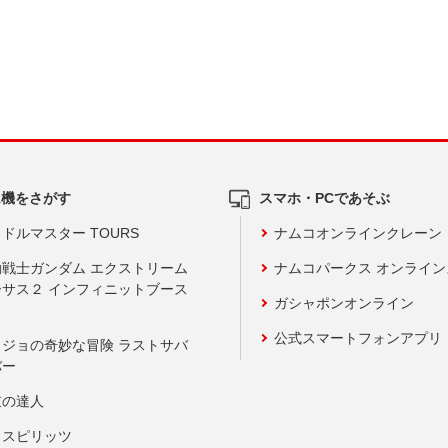
ム機をさがす
スマホ・PCであそぶ
ドルマスター TOURS
ナムコオンラインクレーン
動戦士ガンダム エクストリーム
ナムコパークス オンライ
ーサス２ インフィニットブース
ガシャポンオンライン
公式スマートフォンアプリ
ョジョの奇妙な冒険 ラストサバ
バー
鼓の達人
りスピリッツ