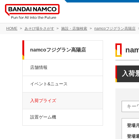
HOME
あそび場をさがす
施設・店舗検索
namcoフジグラン高陽店
na
namcoフジグラン高陽店
店舗情報
入荷
イベント&ニュース
入荷プライズ
設置ゲーム機
登場
登場