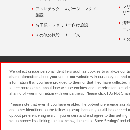
マ
アスレチック・スポーツエンタメ
リD
施設
湾
お子様・ファミリー向け施設
ーン
その他の施設・サービス
そ
関連会社
サステナビリティ
We collect unique personal identifiers such as cookies to analyze our t
share information about your use of our website with our analytics and 
information that you have provided to them or that they have collected f
食品のご提
to see more details about how we use cookies and the retention period o
sharing of your information with our partners. Please click [Do Not Shar
Please note that even if you have enabled the opt-out preference signals
and other identifiers on the following setup banner, you will be deemed 
opt-out preference signals . If you understand and agree to this setting
setup banner by clicking the link below, then click 'Save Settings' and c
©Bandai Namco Amusement Inc.
©Ba