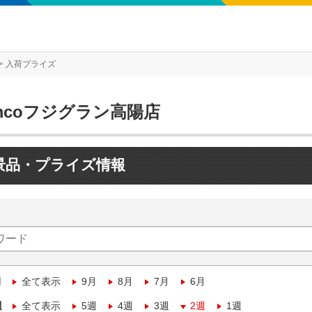
入荷プライズ
mcoフジグラン高陽店
景品・プライズ情報
月
全て表示
9月
8月
7月
6月
週
全て表示
5週
4週
3週
2週
1週