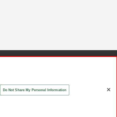
針と検証結果
お取引先さまとともに
お問い合わせ
Do Not Share My Personal Information
ASHIKI Co., Ltd. All Rights Reserved.