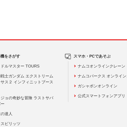
ム機をさがす
スマホ・PCであそぶ
ドルマスター TOURS
ナムコオンラインクレーン
動戦士ガンダム エクストリーム
ナムコパークス オンライ
ーサス２ インフィニットブース
ガシャポンオンライン
公式スマートフォンアプリ
ョジョの奇妙な冒険 ラストサバ
バー
鼓の達人
りスピリッツ