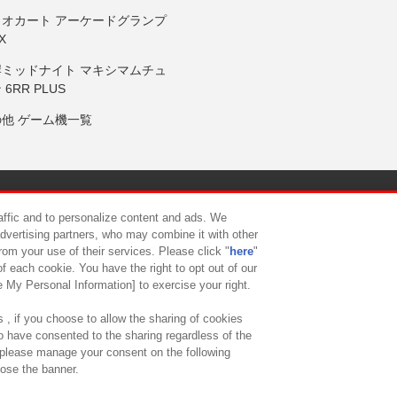
リオカート アーケードグランプ
X
岸ミッドナイト マキシマムチュ
 6RR PLUS
の他 ゲーム機一覧
サイトポリシー
プライバシーポリシー
ウェブアクセシビリティ方
raffic and to personalize content and ads. We
advertising partners, who may combine it with other
rom your use of their services. Please click "
here
"
供について
カスタマーハラスメント対応方針
よくあるご質問・
f each cookie. You have the right to opt out of our
e My Personal Information] to exercise your right.
 , if you choose to allow the sharing of cookies
to have consented to the sharing regardless of the
, please manage your consent on the following
lose the banner.
ndai Namco Amusement Lab Inc.
©Bandai Namco Experience Inc.
©HANAY