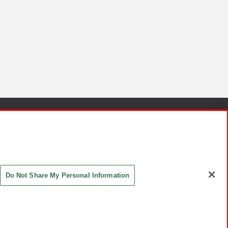
針と検証結果
お取引先さまとともに
お問い合わせ
Do Not Share My Personal Information
ASHIKI Co., Ltd. All Rights Reserved.