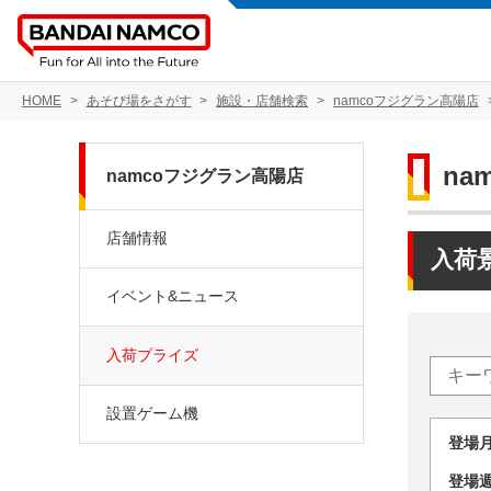
HOME
あそび場をさがす
施設・店舗検索
namcoフジグラン高陽店
na
namcoフジグラン高陽店
店舗情報
入荷
イベント&ニュース
入荷プライズ
設置ゲーム機
登場
登場