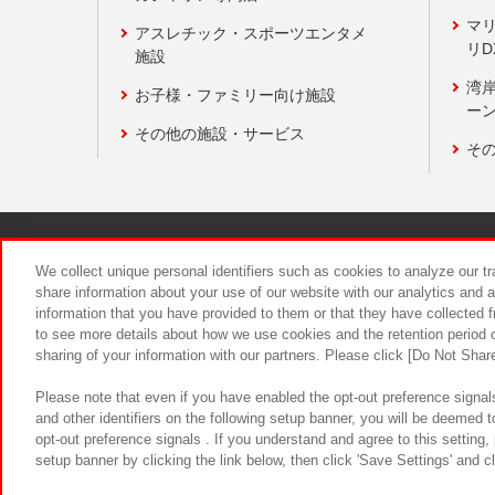
マ
アスレチック・スポーツエンタメ
リD
施設
湾
お子様・ファミリー向け施設
ーン
その他の施設・サービス
そ
関連会社
サステナビリティ
We collect unique personal identifiers such as cookies to analyze our t
share information about your use of our website with our analytics and 
information that you have provided to them or that they have collected f
食品のご提
to see more details about how we use cookies and the retention period o
sharing of your information with our partners. Please click [Do Not Shar
Please note that even if you have enabled the opt-out preference signals
and other identifiers on the following setup banner, you will be deemed 
opt-out preference signals . If you understand and agree to this setting
setup banner by clicking the link below, then click 'Save Settings' and c
©Bandai Namco Amusement Inc.
©Ba