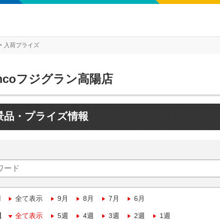
入荷プライズ
mcoフジグラン高陽店
景品・プライズ情報
月
全て表示
9月
8月
7月
6月
週
全て表示
5週
4週
3週
2週
1週