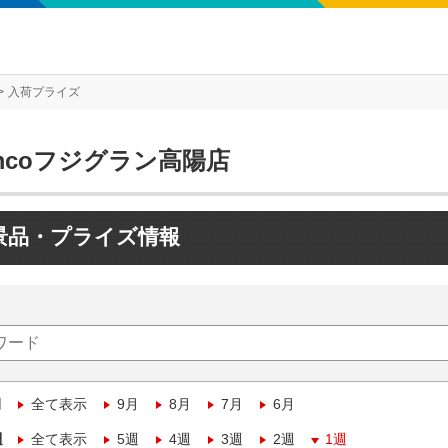
入荷プライズ
mcoフジグラン高陽店
景品・プライズ情報
月
全て表示
9月
8月
7月
6月
週
全て表示
5週
4週
3週
2週
1週