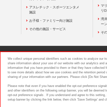
マ
アスレチック・スポーツエンタメ
リD
施設
湾
お子様・ファミリー向け施設
ーン
その他の施設・サービス
そ
関連会社
サステナビリティ
We collect unique personal identifiers such as cookies to analyze our t
share information about your use of our website with our analytics and 
information that you have provided to them or that they have collected f
食品のご提
to see more details about how we use cookies and the retention period o
sharing of your information with our partners. Please click [Do Not Shar
Please note that even if you have enabled the opt-out preference signals
and other identifiers on the following setup banner, you will be deemed 
opt-out preference signals . If you understand and agree to this setting
setup banner by clicking the link below, then click 'Save Settings' and c
©Bandai Namco Amusement Inc.
©Ba