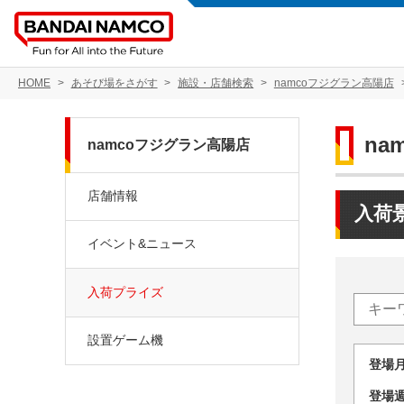
HOME
あそび場をさがす
施設・店舗検索
namcoフジグラン高陽店
na
namcoフジグラン高陽店
店舗情報
入荷
イベント&ニュース
入荷プライズ
設置ゲーム機
登場
登場