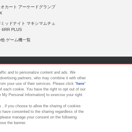
リオカート アーケードグランプ
X
岸ミッドナイト マキシマムチュ
 6RR PLUS
の他 ゲーム機一覧
サイトポリシー
プライバシーポリシー
ウェブアクセシビリティ方
raffic and to personalize content and ads. We
advertising partners, who may combine it with other
rom your use of their services. Please click "
here
"
供について
カスタマーハラスメント対応方針
よくあるご質問・
f each cookie. You have the right to opt out of our
e My Personal Information] to exercise your right.
 , if you choose to allow the sharing of cookies
to have consented to the sharing regardless of the
, please manage your consent on the following
lose the banner.
ndai Namco Amusement Lab Inc.
©Bandai Namco Experience Inc.
©HANAY