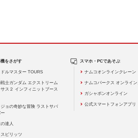
ム機をさがす
スマホ・PCであそぶ
ドルマスター TOURS
ナムコオンラインクレーン
動戦士ガンダム エクストリーム
ナムコパークス オンライ
ーサス２ インフィニットブース
ガシャポンオンライン
公式スマートフォンアプリ
ョジョの奇妙な冒険 ラストサバ
バー
鼓の達人
りスピリッツ