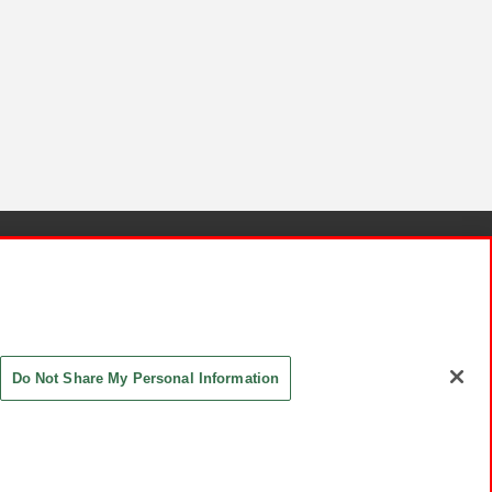
針と検証結果
お取引先さまとともに
お問い合わせ
Do Not Share My Personal Information
ASHIKI Co., Ltd. All Rights Reserved.