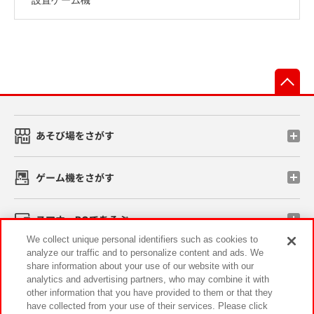
先
あそび場をさがす
ゲーム機をさがす
スマホ・PCであそぶ
We collect unique personal identifiers such as cookies to
analyze our traffic and to personalize content and ads. We
イベント・キャンペーン
share information about your use of our website with our
analytics and advertising partners, who may combine it with
other information that you have provided to them or that they
have collected from your use of their services. Please click