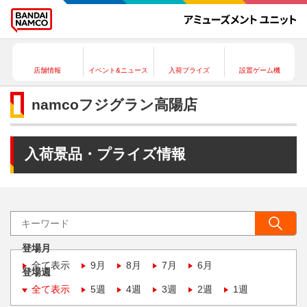
店舗情報
イベント&ニュース
入荷プライズ
設置ゲーム機
namcoフジグラン高陽店
入荷景品・プライズ情報
登場月
全て表示
9月
8月
7月
6月
登場週
全て表示
5週
4週
3週
2週
1週