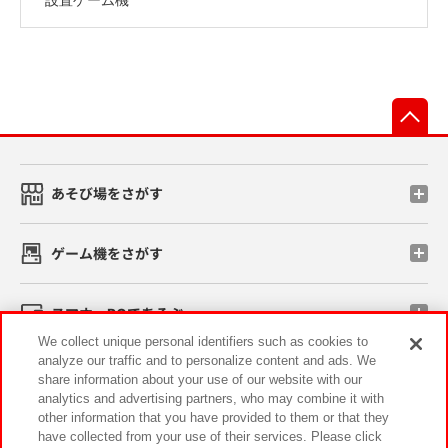
先
あそび場をさがす
ゲーム機をさがす
スマホ・PCであそぶ
We collect unique personal identifiers such as cookies to
analyze our traffic and to personalize content and ads. We
イベント・キャンペーン
share information about your use of our website with our
analytics and advertising partners, who may combine it with
other information that you have provided to them or that they
have collected from your use of their services. Please click