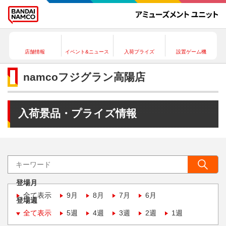
店舗情報
イベント&ニュース
入荷プライズ
設置ゲーム機
namcoフジグラン高陽店
入荷景品・プライズ情報
登場月
全て表示
9月
8月
7月
6月
登場週
全て表示
5週
4週
3週
2週
1週