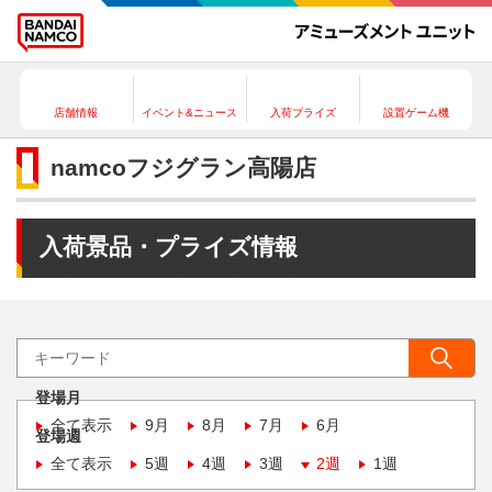
店舗情報
イベント&ニュース
入荷プライズ
設置ゲーム機
namcoフジグラン高陽店
入荷景品・プライズ情報
登場月
全て表示
9月
8月
7月
6月
登場週
全て表示
5週
4週
3週
2週
1週