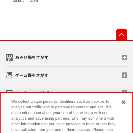
先
あそび場をさがす
ゲーム機をさがす
スマホ・PCであそぶ
We collect unique personal identifiers such as cookies to
analyze our traffic and to personalize content and ads. We
イベント・キャンペーン
share information about your use of our website with our
analytics and advertising partners, who may combine it with
other information that you have provided to them or that they
have collected from your use of their services. Please click