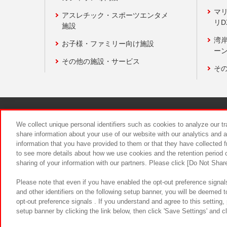
マ
アスレチック・スポーツエンタメ
リD
施設
湾
お子様・ファミリー向け施設
ーン
その他の施設・サービス
そ
関連会社
サステナビリティ
We collect unique personal identifiers such as cookies to analyze our t
share information about your use of our website with our analytics and 
information that you have provided to them or that they have collected f
食品のご提
to see more details about how we use cookies and the retention period o
sharing of your information with our partners. Please click [Do Not Shar
Please note that even if you have enabled the opt-out preference signals
and other identifiers on the following setup banner, you will be deemed 
opt-out preference signals . If you understand and agree to this setting
setup banner by clicking the link below, then click 'Save Settings' and c
©Bandai Namco Amusement Inc.
©Ba