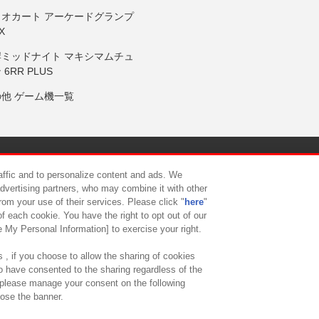
リオカート アーケードグランプ
X
岸ミッドナイト マキシマムチュ
 6RR PLUS
の他 ゲーム機一覧
サイトポリシー
プライバシーポリシー
ウェブアクセシビリティ方
raffic and to personalize content and ads. We
advertising partners, who may combine it with other
rom your use of their services. Please click "
here
"
供について
カスタマーハラスメント対応方針
よくあるご質問・
f each cookie. You have the right to opt out of our
e My Personal Information] to exercise your right.
 , if you choose to allow the sharing of cookies
to have consented to the sharing regardless of the
, please manage your consent on the following
lose the banner.
ndai Namco Amusement Lab Inc.
©Bandai Namco Experience Inc.
©HANAY