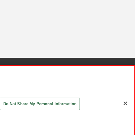
針と検証結果
お取引先さまとともに
お問い合わせ
Do Not Share My Personal Information
ASHIKI Co., Ltd. All Rights Reserved.