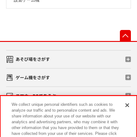
先
あそび場をさがす
ゲーム機をさがす
スマホ・PCであそぶ
We collect unique personal identifiers such as cookies to
analyze our traffic and to personalize content and ads. We
イベント・キャンペーン
share information about your use of our website with our
analytics and advertising partners, who may combine it with
other information that you have provided to them or that they
have collected from your use of their services. Please click