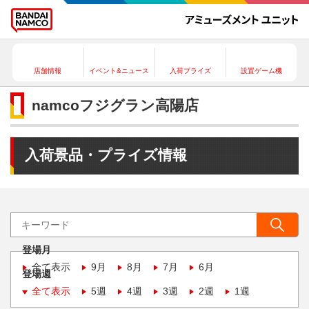
店舗情報
イベント&ニュース
入荷プライズ
設置ゲーム機
namcoフジグラン高陽店
入荷景品・プライズ情報
登場月
全て表示
9月
8月
7月
6月
登場週
全て表示
5週
4週
3週
2週
1週