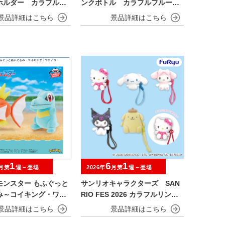
ホルダー カラフルフ
ンクボトル カラフルフルーツv
.
er.
1
6
1
月第
週～登場
2026年
月第
週～登場
モンスター もふぐっと
サンリオキャラクターズ SAN
み～コイキング・ワニ
RIO FES 2026 カラフルリンク
コーデ スマホストラップ