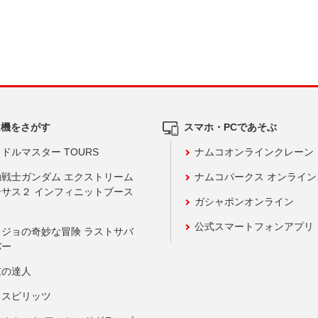
ム機をさがす
スマホ・PCであそぶ
ドルマスター TOURS
ナムコオンラインクレーン
動戦士ガンダム エクストリーム
ナムコパークス オンライ
ーサス２ インフィニットブース
ガシャポンオンライン
公式スマートフォンアプリ
ョジョの奇妙な冒険 ラストサバ
バー
鼓の達人
りスピリッツ