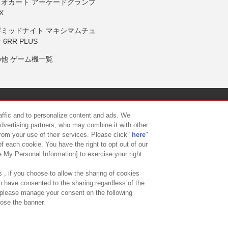
リオカート アーケードグランプ
X
岸ミッドナイト マキシマムチュ
 6RR PLUS
の他 ゲーム機一覧
サイトポリシー
プライバシーポリシー
ウェブアクセシビリティ方
raffic and to personalize content and ads. We
advertising partners, who may combine it with other
rom your use of their services. Please click "
here
"
供について
カスタマーハラスメント対応方針
よくあるご質問・
f each cookie. You have the right to opt out of our
e My Personal Information] to exercise your right.
 , if you choose to allow the sharing of cookies
to have consented to the sharing regardless of the
, please manage your consent on the following
lose the banner.
ndai Namco Amusement Lab Inc.
©Bandai Namco Experience Inc.
©HANAY