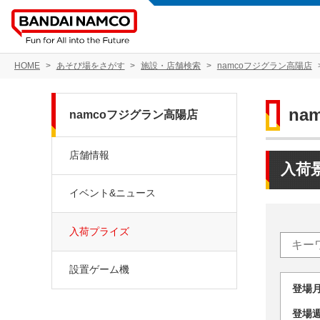
HOME
あそび場をさがす
施設・店舗検索
namcoフジグラン高陽店
na
namcoフジグラン高陽店
店舗情報
入荷
イベント&ニュース
入荷プライズ
設置ゲーム機
登場
登場