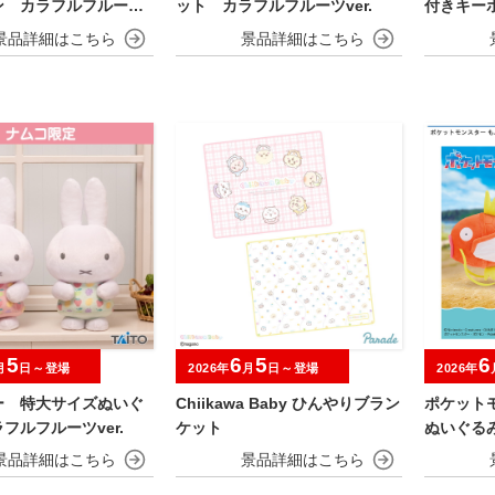
ン カラフルフルーツv
ット カラフルフルーツver.
付きキー
ルーツver
5
6
5
6
月
日～登場
2026年
月
日～登場
2026年
ー 特大サイズぬいぐ
Chiikawa Baby ひんやりブラン
ポケット
フルフルーツver.
ケット
ぬいぐる
ノコ～