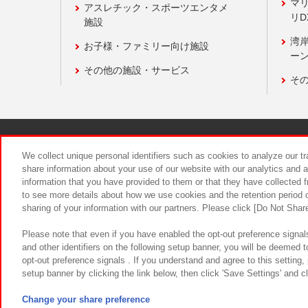
マ
アスレチック・スポーツエンタメ
リD
施設
湾
お子様・ファミリー向け施設
ーン
その他の施設・サービス
そ
関連会社
サステナビリティ
We collect unique personal identifiers such as cookies to analyze our t
share information about your use of our website with our analytics and 
information that you have provided to them or that they have collected f
食品のご提
to see more details about how we use cookies and the retention period o
sharing of your information with our partners. Please click [Do Not Shar
Please note that even if you have enabled the opt-out preference signals
and other identifiers on the following setup banner, you will be deemed 
opt-out preference signals . If you understand and agree to this setting
setup banner by clicking the link below, then click 'Save Settings' and c
©Bandai Namco Amusement Inc.
©Ba
Change your share preference