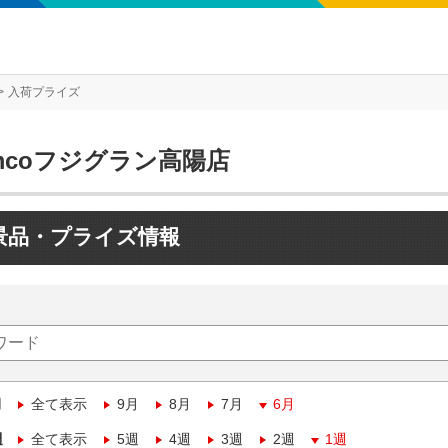
入荷プライズ
mcoフジグラン高陽店
景品・プライズ情報
月
全て表示
9月
8月
7月
6月
週
全て表示
5週
4週
3週
2週
1週