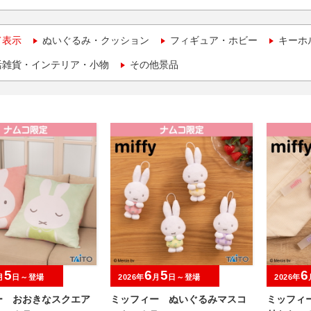
て表示
ぬいぐるみ・クッション
フィギュア・ホビー
キーホ
活雑貨・インテリア・小物
その他景品
5
6
5
6
月
日～登場
2026年
月
日～登場
2026年
ー おおきなスクエア
ミッフィー ぬいぐるみマスコ
ミッフィ