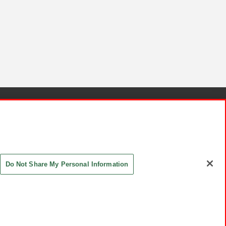
針と検証結果
お取引先さまとともに
お問い合わせ
Do Not Share My Personal Information
ASHIKI Co., Ltd. All Rights Reserved.