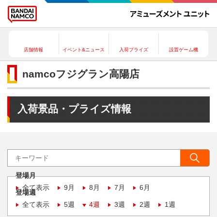
店舗情報
イベント&ニュース
入荷プライズ
設置ゲーム機
namcoフジグラン高陽店
入荷景品・プライズ情報
登場月
全て表示
9月
8月
7月
6月
登場週
全て表示
5週
4週
3週
2週
1週