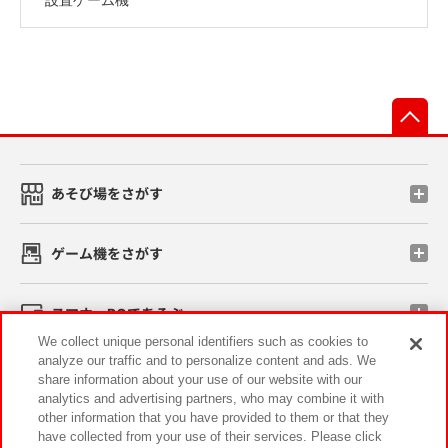
先
あそび場をさがす
ゲーム機をさがす
スマホ・PCであそぶ
We collect unique personal identifiers such as cookies to
analyze our traffic and to personalize content and ads. We
イベント・キャンペーン
share information about your use of our website with our
analytics and advertising partners, who may combine it with
other information that you have provided to them or that they
have collected from your use of their services. Please click