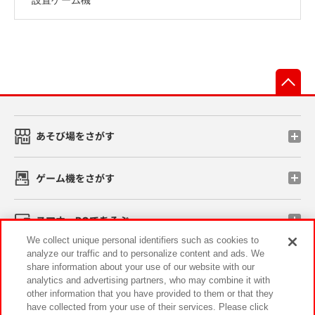
先
あそび場をさがす
ゲーム機をさがす
スマホ・PCであそぶ
We collect unique personal identifiers such as cookies to
analyze our traffic and to personalize content and ads. We
イベント・キャンペーン
share information about your use of our website with our
analytics and advertising partners, who may combine it with
other information that you have provided to them or that they
have collected from your use of their services. Please click