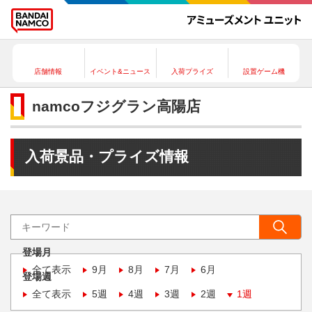
店舗情報
イベント&ニュース
入荷プライズ
設置ゲーム機
namcoフジグラン高陽店
入荷景品・プライズ情報
登場月
全て表示
9月
8月
7月
6月
登場週
全て表示
5週
4週
3週
2週
1週