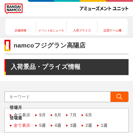
店舗情報
イベント&ニュース
入荷プライズ
設置ゲーム機
namcoフジグラン高陽店
入荷景品・プライズ情報
登場月
全て表示
9月
8月
7月
6月
登場週
全て表示
5週
4週
3週
2週
1週