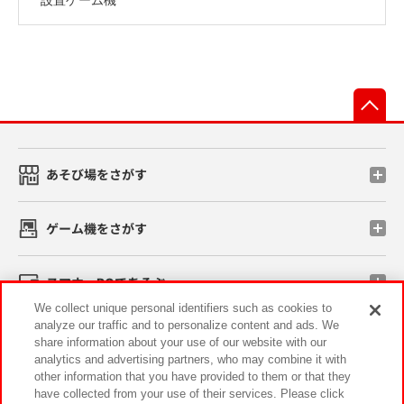
先
あそび場をさがす
ゲーム機をさがす
スマホ・PCであそぶ
We collect unique personal identifiers such as cookies to
analyze our traffic and to personalize content and ads. We
イベント・キャンペーン
share information about your use of our website with our
analytics and advertising partners, who may combine it with
other information that you have provided to them or that they
have collected from your use of their services. Please click