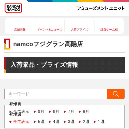
店舗情報
イベント&ニュース
入荷プライズ
設置ゲーム機
namcoフジグラン高陽店
入荷景品・プライズ情報
登場月
全て表示
9月
8月
7月
6月
登場週
全て表示
5週
4週
3週
2週
1週