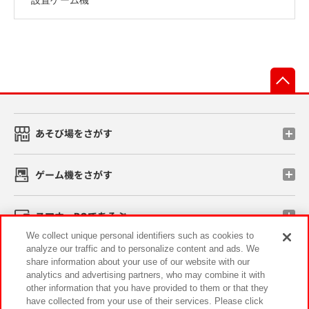
先
あそび場をさがす
ゲーム機をさがす
スマホ・PCであそぶ
We collect unique personal identifiers such as cookies to
analyze our traffic and to personalize content and ads. We
イベント・キャンペーン
share information about your use of our website with our
analytics and advertising partners, who may combine it with
other information that you have provided to them or that they
have collected from your use of their services. Please click