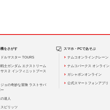
ム機をさがす
スマホ・PCであそぶ
ドルマスター TOURS
ナムコオンラインクレーン
動戦士ガンダム エクストリーム
ナムコパークス オンライ
ーサス２ インフィニットブース
ガシャポンオンライン
公式スマートフォンアプリ
ョジョの奇妙な冒険 ラストサバ
バー
鼓の達人
りスピリッツ