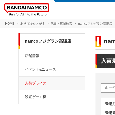
HOME
あそび場をさがす
施設・店舗検索
namcoフジグラン高陽店
na
namcoフジグラン高陽店
店舗情報
入荷
イベント&ニュース
入荷プライズ
設置ゲーム機
登場
登場