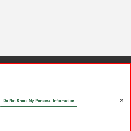
針と検証結果
お取引先さまとともに
お問い合わせ
Do Not Share My Personal Information
ASHIKI Co., Ltd. All Rights Reserved.