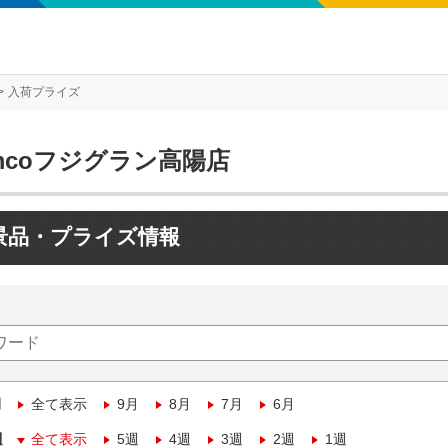
入荷プライズ
mcoフジグラン高陽店
景品・プライズ情報
月
全て表示
9月
8月
7月
6月
週
全て表示
5週
4週
3週
2週
1週