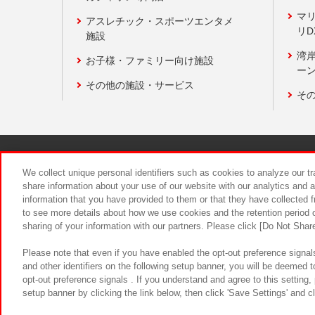
マ
アスレチック・スポーツエンタメ
リD
施設
湾
お子様・ファミリー向け施設
ーン
その他の施設・サービス
そ
関連会社
サステナビリティ
We collect unique personal identifiers such as cookies to analyze our t
share information about your use of our website with our analytics and 
information that you have provided to them or that they have collected f
食品のご提
to see more details about how we use cookies and the retention period o
sharing of your information with our partners. Please click [Do Not Shar
Please note that even if you have enabled the opt-out preference signals
and other identifiers on the following setup banner, you will be deemed 
opt-out preference signals . If you understand and agree to this setting
setup banner by clicking the link below, then click 'Save Settings' and c
©Bandai Namco Amusement Inc.
©Ba