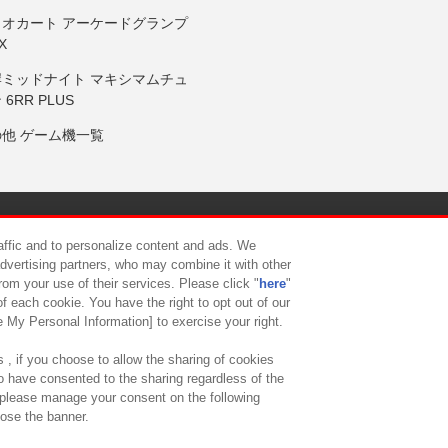
リオカート アーケードグランプ
X
岸ミッドナイト マキシマムチュ
 6RR PLUS
の他 ゲーム機一覧
サイトポリシー
プライバシーポリシー
ウェブアクセシビリティ方
raffic and to personalize content and ads. We
advertising partners, who may combine it with other
rom your use of their services. Please click "
here
"
供について
カスタマーハラスメント対応方針
よくあるご質問・
f each cookie. You have the right to opt out of our
e My Personal Information] to exercise your right.
 , if you choose to allow the sharing of cookies
to have consented to the sharing regardless of the
, please manage your consent on the following
lose the banner.
ndai Namco Amusement Lab Inc.
©Bandai Namco Experience Inc.
©HANAY