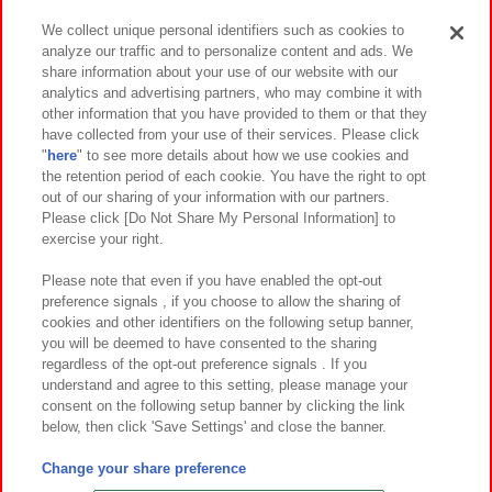
We collect unique personal identifiers such as cookies to
analyze our traffic and to personalize content and ads. We
イベント・キャンペーン
share information about your use of our website with our
analytics and advertising partners, who may combine it with
other information that you have provided to them or that they
have collected from your use of their services. Please click
"
here
" to see more details about how we use cookies and
関連会社
サステナビリティ
サイトポリシー
the retention period of each cookie. You have the right to opt
out of our sharing of your information with our partners.
プライバシーポリシー
ウェブアクセシビリティ方針と検証結果
Please click [Do Not Share My Personal Information] to
exercise your right.
お取引先さまとともに
食品のご提供について
カスタマーハラスメント対応方針
よくあるご質問・お問い合わせ
Please note that even if you have enabled the opt-out
preference signals , if you choose to allow the sharing of
cookies and other identifiers on the following setup banner,
you will be deemed to have consented to the sharing
regardless of the opt-out preference signals . If you
understand and agree to this setting, please manage your
consent on the following setup banner by clicking the link
below, then click 'Save Settings' and close the banner.
©Bandai Namco Amusement Inc.
©Bandai Namco Amusement Lab Inc.
Change your share preference
©Bandai Namco Experience Inc.