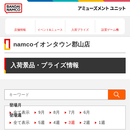
店舗情報
イベント&ニュース
入荷プライズ
設置ゲーム機
namcoイオンタウン郡山店
入荷景品・プライズ情報
登場月
全て表示
9月
8月
7月
6月
登場週
全て表示
5週
4週
3週
2週
1週