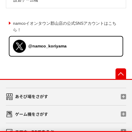
namcoイオンタウン郡山店の公式SNSアカウントはこち
ら！
@namco_koriyama
先
あそび場をさがす
ゲーム機をさがす
スマホ・PCであそぶ