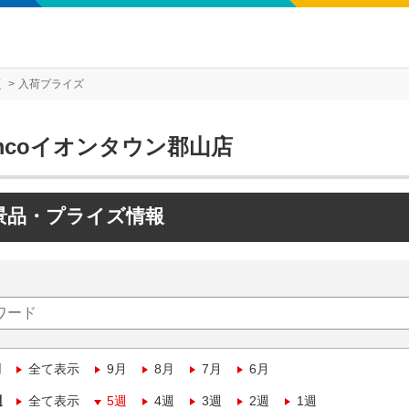
店
入荷プライズ
mcoイオンタウン郡山店
景品・プライズ情報
月
全て表示
9月
8月
7月
6月
週
全て表示
5週
4週
3週
2週
1週