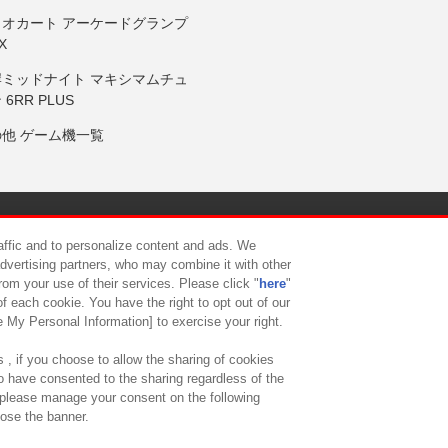
リオカート アーケードグランプ
X
岸ミッドナイト マキシマムチュ
 6RR PLUS
の他 ゲーム機一覧
サイトポリシー
プライバシーポリシー
ウェブアクセシビリティ方
raffic and to personalize content and ads. We
advertising partners, who may combine it with other
rom your use of their services. Please click "
here
"
供について
カスタマーハラスメント対応方針
よくあるご質問・
f each cookie. You have the right to opt out of our
e My Personal Information] to exercise your right.
 , if you choose to allow the sharing of cookies
to have consented to the sharing regardless of the
, please manage your consent on the following
lose the banner.
ndai Namco Amusement Lab Inc.
©Bandai Namco Experience Inc.
©HANAY