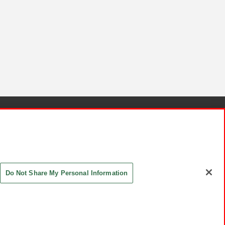
針と検証結果
お取引先さまとともに
お問い合わせ
Do Not Share My Personal Information
ASHIKI Co., Ltd. All Rights Reserved.