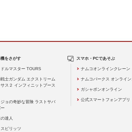
ム機をさがす
スマホ・PCであそぶ
ドルマスター TOURS
ナムコオンラインクレーン
動戦士ガンダム エクストリーム
ナムコパークス オンライ
ーサス２ インフィニットブース
ガシャポンオンライン
公式スマートフォンアプリ
ョジョの奇妙な冒険 ラストサバ
バー
鼓の達人
りスピリッツ