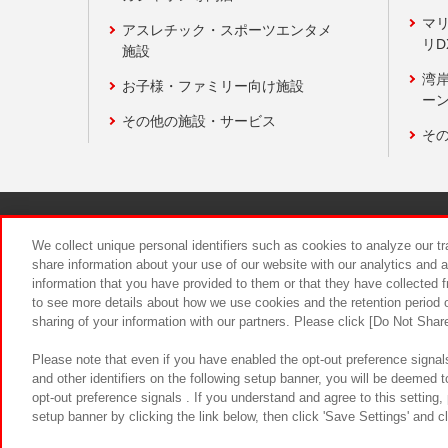
マ
アスレチック・スポーツエンタメ
リD
施設
湾
お子様・ファミリー向け施設
ーン
その他の施設・サービス
そ
関連会社
サステナビリティ
We collect unique personal identifiers such as cookies to analyze our t
share information about your use of our website with our analytics and 
information that you have provided to them or that they have collected f
食品のご提
to see more details about how we use cookies and the retention period o
sharing of your information with our partners. Please click [Do Not Shar
Please note that even if you have enabled the opt-out preference signals
and other identifiers on the following setup banner, you will be deemed 
opt-out preference signals . If you understand and agree to this setting
setup banner by clicking the link below, then click 'Save Settings' and c
©Bandai Namco Amusement Inc.
©Ba