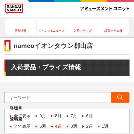
店舗情報
イベント&ニュース
入荷プライズ
設置ゲーム機
namcoイオンタウン郡山店
入荷景品・プライズ情報
登場月
全て表示
9月
8月
7月
6月
登場週
全て表示
5週
4週
3週
2週
1週