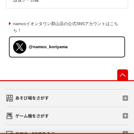
namcoイオンタウン郡山店の公式SNSアカウントはこち
ら！
@namco_koriyama
先
あそび場をさがす
ゲーム機をさがす
スマホ・PCであそぶ