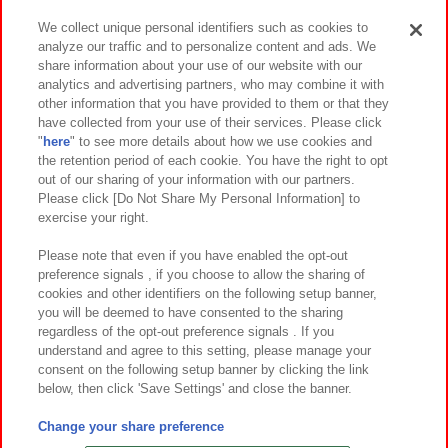
We collect unique personal identifiers such as cookies to
analyze our traffic and to personalize content and ads. We
イベント・キャンペーン
share information about your use of our website with our
analytics and advertising partners, who may combine it with
other information that you have provided to them or that they
have collected from your use of their services. Please click
"
here
" to see more details about how we use cookies and
関連会社
サステナビリティ
サイトポリシー
the retention period of each cookie. You have the right to opt
out of our sharing of your information with our partners.
プライバシーポリシー
ウェブアクセシビリティ方針と検証結果
Please click [Do Not Share My Personal Information] to
exercise your right.
お取引先さまとともに
食品のご提供について
カスタマーハラスメント対応方針
よくあるご質問・お問い合わせ
Please note that even if you have enabled the opt-out
preference signals , if you choose to allow the sharing of
cookies and other identifiers on the following setup banner,
you will be deemed to have consented to the sharing
regardless of the opt-out preference signals . If you
understand and agree to this setting, please manage your
consent on the following setup banner by clicking the link
below, then click 'Save Settings' and close the banner.
©Bandai Namco Amusement Inc.
©Bandai Namco Amusement Lab Inc.
Change your share preference
©Bandai Namco Experience Inc.