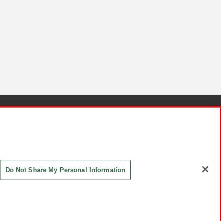
針と検証結果
お取引先さまとともに
お問い合わせ
Do Not Share My Personal Information
ASHIKI Co., Ltd. All Rights Reserved.