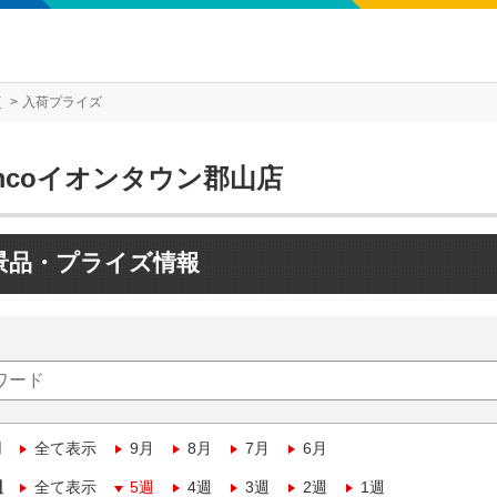
店
入荷プライズ
mcoイオンタウン郡山店
景品・プライズ情報
月
全て表示
9月
8月
7月
6月
週
全て表示
5週
4週
3週
2週
1週