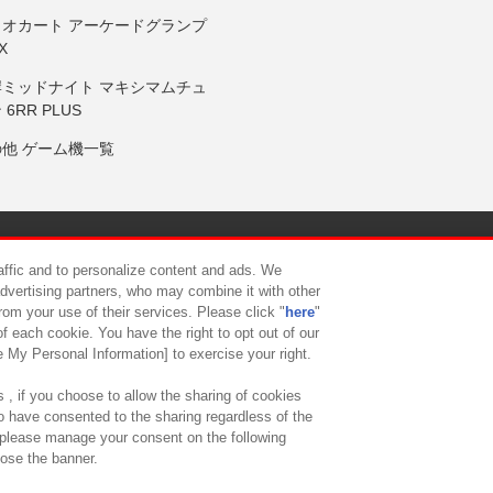
リオカート アーケードグランプ
X
岸ミッドナイト マキシマムチュ
 6RR PLUS
の他 ゲーム機一覧
サイトポリシー
プライバシーポリシー
ウェブアクセシビリティ方
raffic and to personalize content and ads. We
advertising partners, who may combine it with other
rom your use of their services. Please click "
here
"
供について
カスタマーハラスメント対応方針
よくあるご質問・
f each cookie. You have the right to opt out of our
e My Personal Information] to exercise your right.
 , if you choose to allow the sharing of cookies
to have consented to the sharing regardless of the
, please manage your consent on the following
lose the banner.
ndai Namco Amusement Lab Inc.
©Bandai Namco Experience Inc.
©HANAY