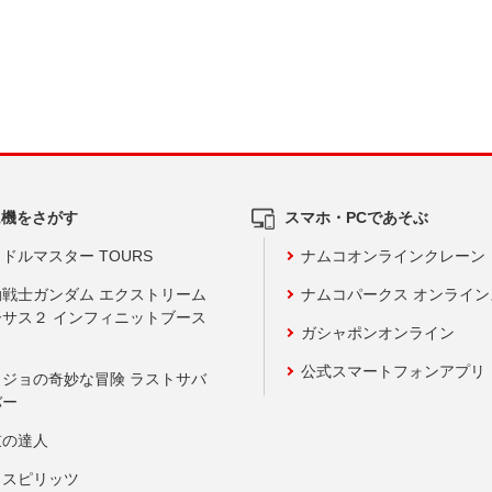
ム機をさがす
スマホ・PCであそぶ
ドルマスター TOURS
ナムコオンラインクレーン
動戦士ガンダム エクストリーム
ナムコパークス オンライ
ーサス２ インフィニットブース
ガシャポンオンライン
公式スマートフォンアプリ
ョジョの奇妙な冒険 ラストサバ
バー
鼓の達人
りスピリッツ