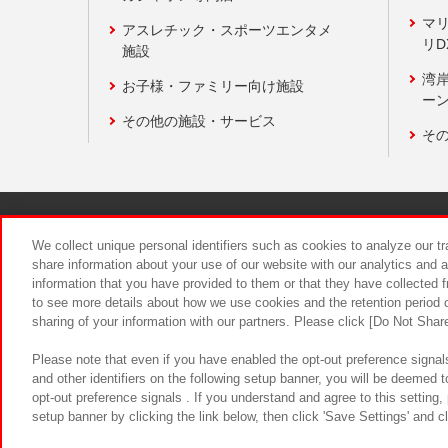
マ
アスレチック・スポーツエンタメ
リD
施設
湾
お子様・ファミリー向け施設
ーン
その他の施設・サービス
そ
関連会社
サステナビリティ
We collect unique personal identifiers such as cookies to analyze our t
share information about your use of our website with our analytics and 
information that you have provided to them or that they have collected f
食品のご提
to see more details about how we use cookies and the retention period o
sharing of your information with our partners. Please click [Do Not Shar
Please note that even if you have enabled the opt-out preference signals
and other identifiers on the following setup banner, you will be deemed 
opt-out preference signals . If you understand and agree to this setting
setup banner by clicking the link below, then click 'Save Settings' and c
©Bandai Namco Amusement Inc.
©Ba