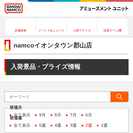
店舗情報
イベント&ニュース
入荷プライズ
設置ゲーム機
namcoイオンタウン郡山店
入荷景品・プライズ情報
登場月
全て表示
9月
8月
7月
6月
登場週
全て表示
5週
4週
3週
2週
1週