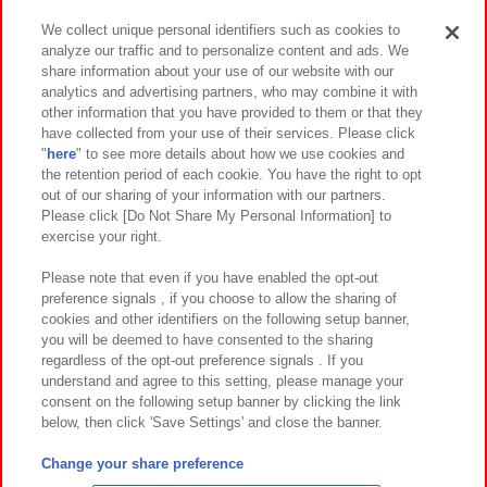
We collect unique personal identifiers such as cookies to
analyze our traffic and to personalize content and ads. We
イベント・キャンペーン
share information about your use of our website with our
analytics and advertising partners, who may combine it with
other information that you have provided to them or that they
have collected from your use of their services. Please click
"
here
" to see more details about how we use cookies and
関連会社
サステナビリティ
サイトポリシー
the retention period of each cookie. You have the right to opt
out of our sharing of your information with our partners.
プライバシーポリシー
ウェブアクセシビリティ方針と検証結果
Please click [Do Not Share My Personal Information] to
exercise your right.
お取引先さまとともに
食品のご提供について
カスタマーハラスメント対応方針
よくあるご質問・お問い合わせ
Please note that even if you have enabled the opt-out
preference signals , if you choose to allow the sharing of
cookies and other identifiers on the following setup banner,
you will be deemed to have consented to the sharing
regardless of the opt-out preference signals . If you
understand and agree to this setting, please manage your
consent on the following setup banner by clicking the link
below, then click 'Save Settings' and close the banner.
©Bandai Namco Amusement Inc.
©Bandai Namco Amusement Lab Inc.
Change your share preference
©Bandai Namco Experience Inc.