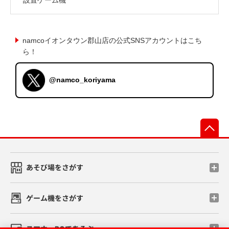
namcoイオンタウン郡山店の公式SNSアカウントはこち
ら！
@namco_koriyama
先
あそび場をさがす
ゲーム機をさがす
スマホ・PCであそぶ