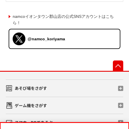
namcoイオンタウン郡山店の公式SNSアカウントはこち
ら！
@namco_koriyama
先
あそび場をさがす
ゲーム機をさがす
スマホ・PCであそぶ