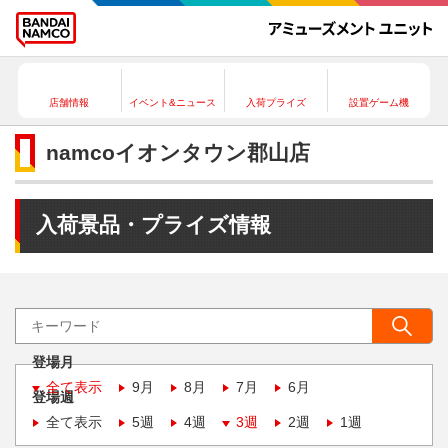
店舗情報
イベント&ニュース
入荷プライズ
設置ゲーム機
namcoイオンタウン郡山店
入荷景品・プライズ情報
登場月
全て表示
9月
8月
7月
6月
登場週
全て表示
5週
4週
3週
2週
1週