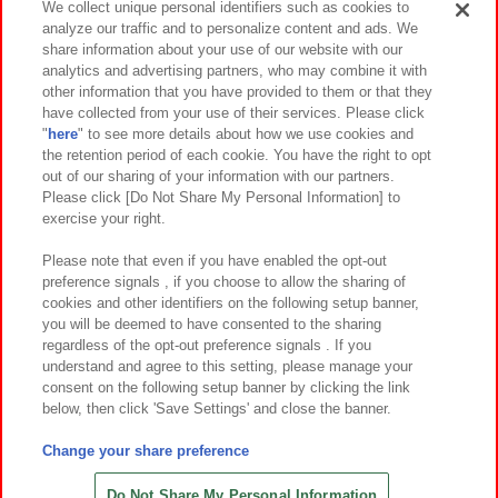
We collect unique personal identifiers such as cookies to
analyze our traffic and to personalize content and ads. We
イベント・キャンペーン
share information about your use of our website with our
analytics and advertising partners, who may combine it with
other information that you have provided to them or that they
have collected from your use of their services. Please click
"
here
" to see more details about how we use cookies and
関連会社
サステナビリティ
サイトポリシー
the retention period of each cookie. You have the right to opt
out of our sharing of your information with our partners.
プライバシーポリシー
ウェブアクセシビリティ方針と検証結果
Please click [Do Not Share My Personal Information] to
exercise your right.
お取引先さまとともに
食品のご提供について
カスタマーハラスメント対応方針
よくあるご質問・お問い合わせ
Please note that even if you have enabled the opt-out
preference signals , if you choose to allow the sharing of
cookies and other identifiers on the following setup banner,
you will be deemed to have consented to the sharing
regardless of the opt-out preference signals . If you
understand and agree to this setting, please manage your
consent on the following setup banner by clicking the link
below, then click 'Save Settings' and close the banner.
©Bandai Namco Amusement Inc.
©Bandai Namco Amusement Lab Inc.
Change your share preference
©Bandai Namco Experience Inc.
©HANAYASHIKI Co., Ltd. All Rights Reserved.
Do Not Share My Personal Information