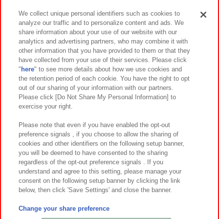
We collect unique personal identifiers such as cookies to
analyze our traffic and to personalize content and ads. We
イベント・キャンペーン
share information about your use of our website with our
analytics and advertising partners, who may combine it with
other information that you have provided to them or that they
have collected from your use of their services. Please click
"
here
" to see more details about how we use cookies and
関連会社
サステナビリティ
サイトポリシー
the retention period of each cookie. You have the right to opt
out of our sharing of your information with our partners.
プライバシーポリシー
ウェブアクセシビリティ方針と検証結果
Please click [Do Not Share My Personal Information] to
exercise your right.
お取引先さまとともに
食品のご提供について
カスタマーハラスメント対応方針
よくあるご質問・お問い合わせ
Please note that even if you have enabled the opt-out
preference signals , if you choose to allow the sharing of
cookies and other identifiers on the following setup banner,
you will be deemed to have consented to the sharing
regardless of the opt-out preference signals . If you
understand and agree to this setting, please manage your
consent on the following setup banner by clicking the link
below, then click 'Save Settings' and close the banner.
©Bandai Namco Amusement Inc.
©Bandai Namco Amusement Lab Inc.
Change your share preference
©Bandai Namco Experience Inc.