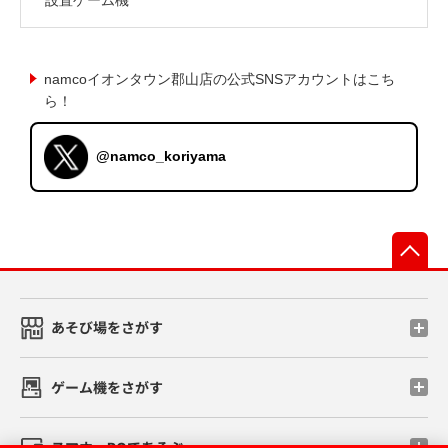
namcoイオンタウン郡山店の公式SNSアカウントはこち
ら！
@namco_koriyama
先
あそび場をさがす
ゲーム機をさがす
スマホ・PCであそぶ