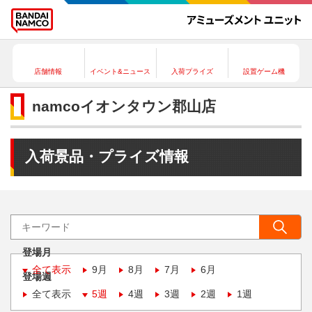
店舗情報
イベント&ニュース
入荷プライズ
設置ゲーム機
namcoイオンタウン郡山店
入荷景品・プライズ情報
登場月
全て表示
9月
8月
7月
6月
登場週
全て表示
5週
4週
3週
2週
1週