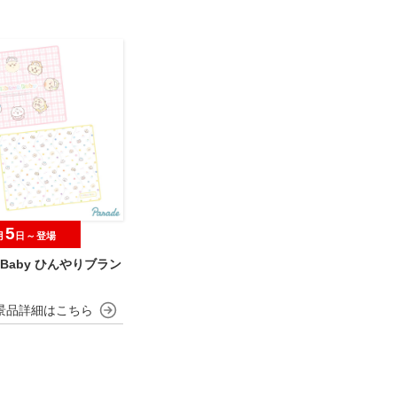
5
月
日～登場
wa Baby ひんやりブラン