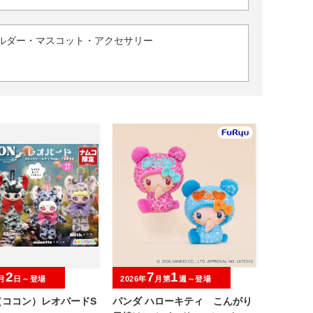
ルダー・マスコット・アクセサリー
2
7
1
月
日～登場
2026年
月第
週～登場
（ココン）レオパードS
パンダ ハローキティ こんがり