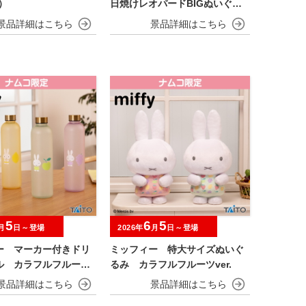
）
日焼けレオパードBIGぬいぐる
み
5
6
5
月
日～登場
2026年
月
日～登場
ー マーカー付きドリ
ミッフィー 特大サイズぬいぐ
ル カラフルフルーツv
るみ カラフルフルーツver.