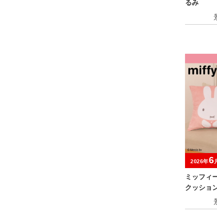
るみ
6
2026年
ミッフィ
クッショ
er.