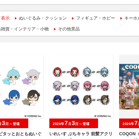
て表示
ぬいぐるみ・クッション
フィギュア・ホビー
キーホ
活雑貨・インテリア・小物
その他景品
3
7
3
7
月
日～登場
2026年
月
日～登場
2026年
 ピタッとおともぬいぐ
いれいす ぷちキャラ 前髪アクリ
COQON