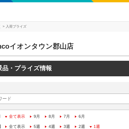
店
入荷プライズ
mcoイオンタウン郡山店
景品・プライズ情報
月
全て表示
9月
8月
7月
6月
週
全て表示
5週
4週
3週
2週
1週