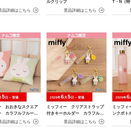
ルクリップ
T・N（特
5
6
5
6
月
日～登場
2026年
月
日～登場
2026年
ー おおきなスクエア
ミッフィー クリアストラップ
ミッフィ
ン カラフルフルーツv
付きキーホルダー カラフルフ
ンクボト
ルーツver.
er.