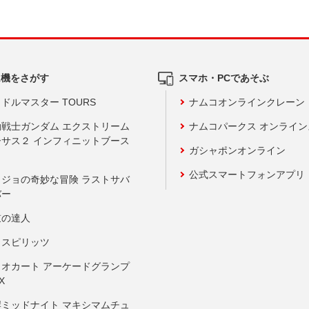
ム機をさがす
スマホ・PCであそぶ
ドルマスター TOURS
ナムコオンラインクレーン
動戦士ガンダム エクストリーム
ナムコパークス オンライ
ーサス２ インフィニットブース
ガシャポンオンライン
公式スマートフォンアプリ
ョジョの奇妙な冒険 ラストサバ
バー
鼓の達人
りスピリッツ
リオカート アーケードグランプ
X
岸ミッドナイト マキシマムチュ