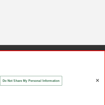
針と検証結果
お取引先さまとともに
お問い合わせ
Do Not Share My Personal Information
ASHIKI Co., Ltd. All Rights Reserved.