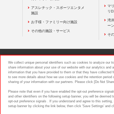
マ
アスレチック・スポーツエンタメ
リD
施設
湾
お子様・ファミリー向け施設
ーン
その他の施設・サービス
そ
関連会社
サステナビリティ
We collect unique personal identifiers such as cookies to analyze our t
share information about your use of our website with our analytics and 
information that you have provided to them or that they have collected f
食品のご提
to see more details about how we use cookies and the retention period o
sharing of your information with our partners. Please click [Do Not Shar
Please note that even if you have enabled the opt-out preference signals
and other identifiers on the following setup banner, you will be deemed 
opt-out preference signals . If you understand and agree to this setting
setup banner by clicking the link below, then click 'Save Settings' and c
©Bandai Namco Amusement Inc.
©Ba