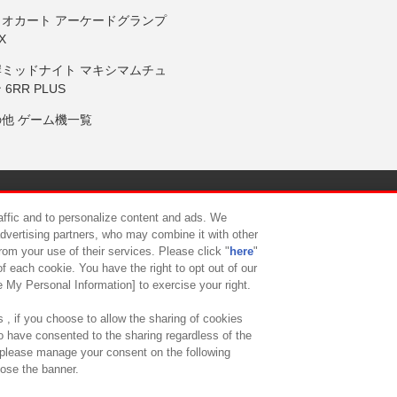
リオカート アーケードグランプ
X
岸ミッドナイト マキシマムチュ
 6RR PLUS
の他 ゲーム機一覧
サイトポリシー
プライバシーポリシー
ウェブアクセシビリティ方
raffic and to personalize content and ads. We
advertising partners, who may combine it with other
rom your use of their services. Please click "
here
"
供について
カスタマーハラスメント対応方針
よくあるご質問・
f each cookie. You have the right to opt out of our
e My Personal Information] to exercise your right.
 , if you choose to allow the sharing of cookies
to have consented to the sharing regardless of the
, please manage your consent on the following
lose the banner.
ndai Namco Amusement Lab Inc.
©Bandai Namco Experience Inc.
©HANAY