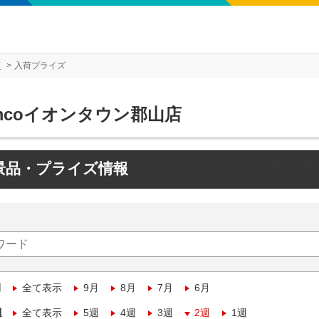
店
入荷プライズ
mcoイオンタウン郡山店
景品・プライズ情報
月
全て表示
9月
8月
7月
6月
週
全て表示
5週
4週
3週
2週
1週