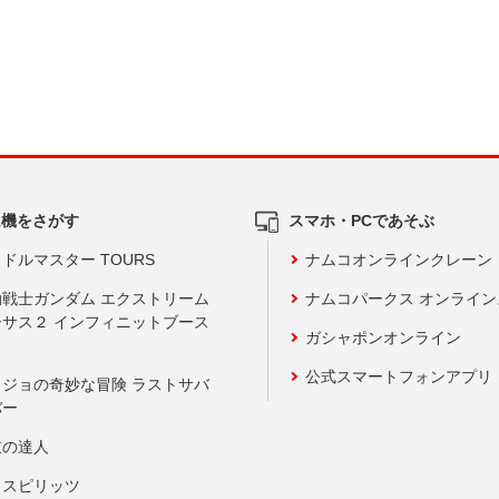
ム機をさがす
スマホ・PCであそぶ
ドルマスター TOURS
ナムコオンラインクレーン
動戦士ガンダム エクストリーム
ナムコパークス オンライ
ーサス２ インフィニットブース
ガシャポンオンライン
公式スマートフォンアプリ
ョジョの奇妙な冒険 ラストサバ
バー
鼓の達人
りスピリッツ