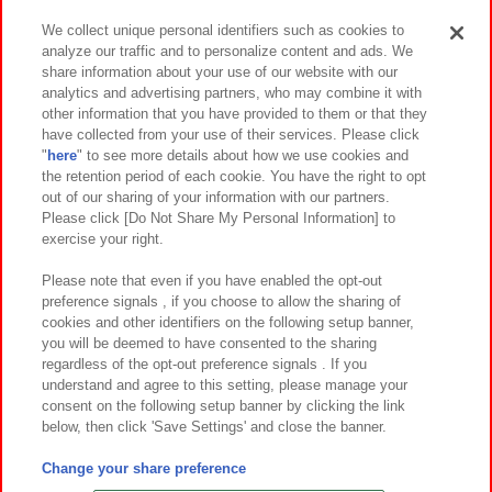
We collect unique personal identifiers such as cookies to
analyze our traffic and to personalize content and ads. We
イベント・キャンペーン
share information about your use of our website with our
analytics and advertising partners, who may combine it with
other information that you have provided to them or that they
have collected from your use of their services. Please click
"
here
" to see more details about how we use cookies and
関連会社
サステナビリティ
サイトポリシー
the retention period of each cookie. You have the right to opt
out of our sharing of your information with our partners.
プライバシーポリシー
ウェブアクセシビリティ方針と検証結果
Please click [Do Not Share My Personal Information] to
exercise your right.
お取引先さまとともに
食品のご提供について
カスタマーハラスメント対応方針
よくあるご質問・お問い合わせ
Please note that even if you have enabled the opt-out
preference signals , if you choose to allow the sharing of
cookies and other identifiers on the following setup banner,
you will be deemed to have consented to the sharing
regardless of the opt-out preference signals . If you
understand and agree to this setting, please manage your
consent on the following setup banner by clicking the link
below, then click 'Save Settings' and close the banner.
©Bandai Namco Amusement Inc.
©Bandai Namco Amusement Lab Inc.
Change your share preference
©Bandai Namco Experience Inc.