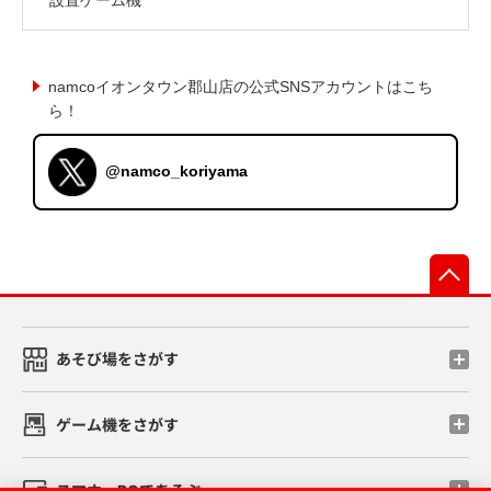
namcoイオンタウン郡山店の公式SNSアカウントはこち
ら！
@namco_koriyama
先
あそび場をさがす
ゲーム機をさがす
スマホ・PCであそぶ