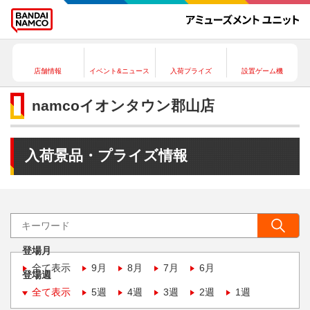
店舗情報
イベント&ニュース
入荷プライズ
設置ゲーム機
namcoイオンタウン郡山店
入荷景品・プライズ情報
登場月
全て表示
9月
8月
7月
6月
登場週
全て表示
5週
4週
3週
2週
1週