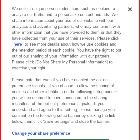
We collect unique personal identifiers such as cookies to
analyze our traffic and to personalize content and ads. We
イベント・キャンペーン
share information about your use of our website with our
analytics and advertising partners, who may combine it with
other information that you have provided to them or that they
have collected from your use of their services. Please click
"
here
" to see more details about how we use cookies and
関連会社
サステナビリティ
サイトポリシー
the retention period of each cookie. You have the right to opt
out of our sharing of your information with our partners.
プライバシーポリシー
ウェブアクセシビリティ方針と検証結果
Please click [Do Not Share My Personal Information] to
exercise your right.
お取引先さまとともに
食品のご提供について
カスタマーハラスメント対応方針
よくあるご質問・お問い合わせ
Please note that even if you have enabled the opt-out
preference signals , if you choose to allow the sharing of
cookies and other identifiers on the following setup banner,
you will be deemed to have consented to the sharing
regardless of the opt-out preference signals . If you
understand and agree to this setting, please manage your
consent on the following setup banner by clicking the link
below, then click 'Save Settings' and close the banner.
©Bandai Namco Amusement Inc.
©Bandai Namco Amusement Lab Inc.
Change your share preference
©Bandai Namco Experience Inc.