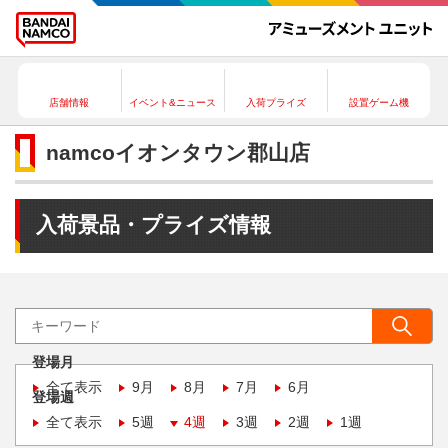
店舗情報
イベント&ニュース
入荷プライズ
設置ゲーム機
namcoイオンタウン郡山店
入荷景品・プライズ情報
登場月
全て表示
9月
8月
7月
6月
登場週
全て表示
5週
4週
3週
2週
1週