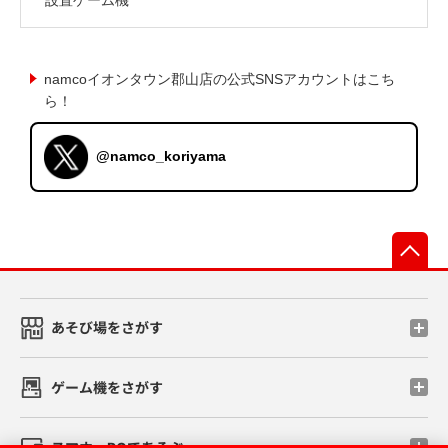
namcoイオンタウン郡山店の公式SNSアカウントはこち
ら！
@namco_koriyama
先
あそび場をさがす
ゲーム機をさがす
スマホ・PCであそぶ