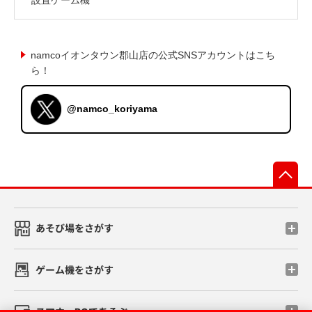
namcoイオンタウン郡山店の公式SNSアカウントはこち
ら！
@namco_koriyama
先
あそび場をさがす
ゲーム機をさがす
スマホ・PCであそぶ