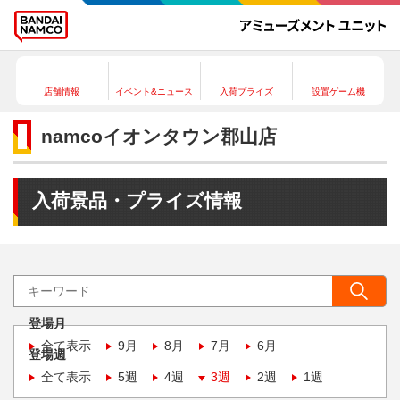
店舗情報
イベント&ニュース
入荷プライズ
設置ゲーム機
namcoイオンタウン郡山店
入荷景品・プライズ情報
登場月
全て表示
9月
8月
7月
6月
登場週
全て表示
5週
4週
3週
2週
1週