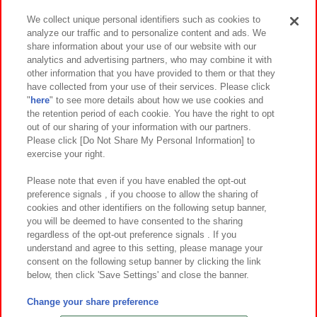
We collect unique personal identifiers such as cookies to
analyze our traffic and to personalize content and ads. We
イベント・キャンペーン
share information about your use of our website with our
analytics and advertising partners, who may combine it with
other information that you have provided to them or that they
have collected from your use of their services. Please click
"
here
" to see more details about how we use cookies and
関連会社
サステナビリティ
サイトポリシー
the retention period of each cookie. You have the right to opt
out of our sharing of your information with our partners.
プライバシーポリシー
ウェブアクセシビリティ方針と検証結果
Please click [Do Not Share My Personal Information] to
exercise your right.
お取引先さまとともに
食品のご提供について
カスタマーハラスメント対応方針
よくあるご質問・お問い合わせ
Please note that even if you have enabled the opt-out
preference signals , if you choose to allow the sharing of
cookies and other identifiers on the following setup banner,
you will be deemed to have consented to the sharing
regardless of the opt-out preference signals . If you
understand and agree to this setting, please manage your
consent on the following setup banner by clicking the link
below, then click 'Save Settings' and close the banner.
©Bandai Namco Amusement Inc.
©Bandai Namco Amusement Lab Inc.
Change your share preference
©Bandai Namco Experience Inc.