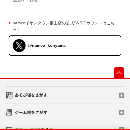
namcoイオンタウン郡山店の公式SNSアカウントはこち
ら！
@namco_koriyama
先
あそび場をさがす
ゲーム機をさがす
スマホ・PCであそぶ