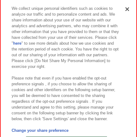
We collect unique personal identifiers such as cookies to
analyze our traffic and to personalize content and ads. We
イベント・キャンペーン
share information about your use of our website with our
analytics and advertising partners, who may combine it with
other information that you have provided to them or that they
have collected from your use of their services. Please click
"
here
" to see more details about how we use cookies and
関連会社
サステナビリティ
サイトポリシー
the retention period of each cookie. You have the right to opt
out of our sharing of your information with our partners.
プライバシーポリシー
ウェブアクセシビリティ方針と検証結果
Please click [Do Not Share My Personal Information] to
exercise your right.
お取引先さまとともに
食品のご提供について
カスタマーハラスメント対応方針
よくあるご質問・お問い合わせ
Please note that even if you have enabled the opt-out
preference signals , if you choose to allow the sharing of
cookies and other identifiers on the following setup banner,
you will be deemed to have consented to the sharing
regardless of the opt-out preference signals . If you
understand and agree to this setting, please manage your
consent on the following setup banner by clicking the link
below, then click 'Save Settings' and close the banner.
©Bandai Namco Amusement Inc.
©Bandai Namco Amusement Lab Inc.
Change your share preference
©Bandai Namco Experience Inc.