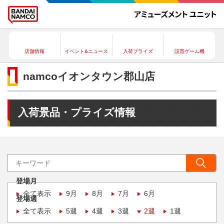
店舗情報
イベント&ニュース
入荷プライズ
設置ゲーム機
namcoイオンタウン郡山店
入荷景品・プライズ情報
登場月
全て表示
9月
8月
7月
6月
登場週
全て表示
5週
4週
3週
2週
1週