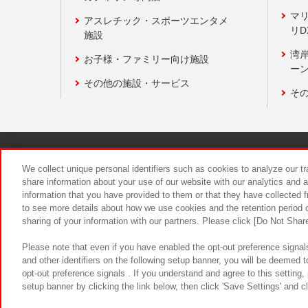
マ
アスレチック・スポーツエンタメ
リD
施設
湾
お子様・ファミリー向け施設
ーン
その他の施設・サービス
そ
関連会社
サステナビリティ
We collect unique personal identifiers such as cookies to analyze our t
share information about your use of our website with our analytics and 
information that you have provided to them or that they have collected f
食品のご提
to see more details about how we use cookies and the retention period o
sharing of your information with our partners. Please click [Do Not Shar
Please note that even if you have enabled the opt-out preference signals
and other identifiers on the following setup banner, you will be deemed 
opt-out preference signals . If you understand and agree to this setting
setup banner by clicking the link below, then click 'Save Settings' and c
©Bandai Namco Amusement Inc.
©Ba