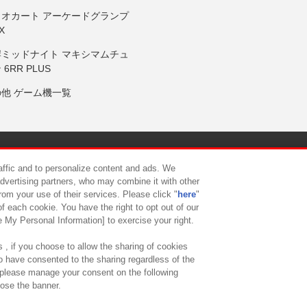
リオカート アーケードグランプ
X
岸ミッドナイト マキシマムチュ
 6RR PLUS
の他 ゲーム機一覧
サイトポリシー
プライバシーポリシー
ウェブアクセシビリティ方
raffic and to personalize content and ads. We
advertising partners, who may combine it with other
rom your use of their services. Please click "
here
"
供について
カスタマーハラスメント対応方針
よくあるご質問・
f each cookie. You have the right to opt out of our
e My Personal Information] to exercise your right.
 , if you choose to allow the sharing of cookies
to have consented to the sharing regardless of the
, please manage your consent on the following
lose the banner.
ndai Namco Amusement Lab Inc.
©Bandai Namco Experience Inc.
©HANAY