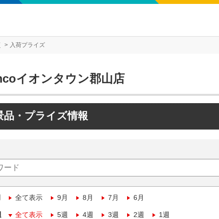
店
入荷プライズ
mcoイオンタウン郡山店
景品・プライズ情報
月
全て表示
9月
8月
7月
6月
週
全て表示
5週
4週
3週
2週
1週