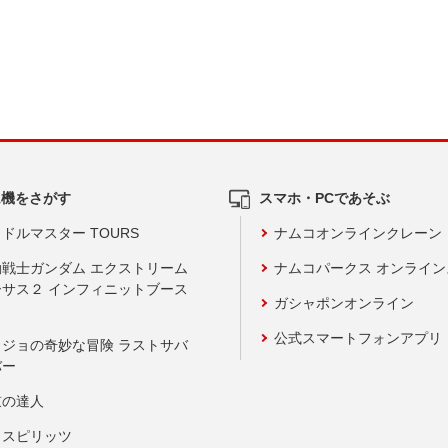
ム機をさがす
スマホ・PCであそぶ
ドルマスター TOURS
ナムコオンラインクレーン
動戦士ガンダム エクストリーム
ナムコパークス オンライ
ーサス２ インフィニットブース
ガシャポンオンライン
公式スマートフォンアプリ
ョジョの奇妙な冒険 ラストサバ
バー
鼓の達人
りスピリッツ