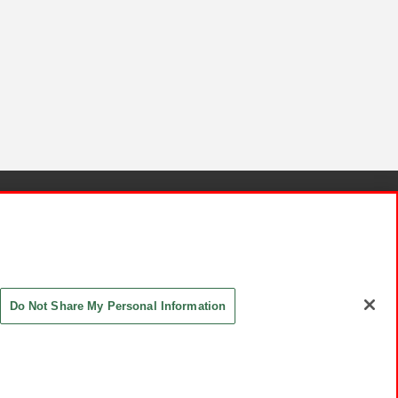
針と検証結果
お取引先さまとともに
お問い合わせ
Do Not Share My Personal Information
ASHIKI Co., Ltd. All Rights Reserved.