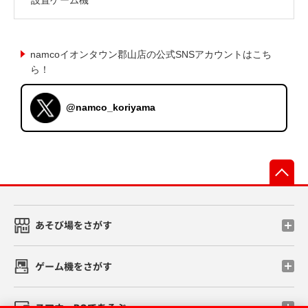
namcoイオンタウン郡山店の公式SNSアカウントはこち
ら！
@namco_koriyama
先
あそび場をさがす
ゲーム機をさがす
スマホ・PCであそぶ