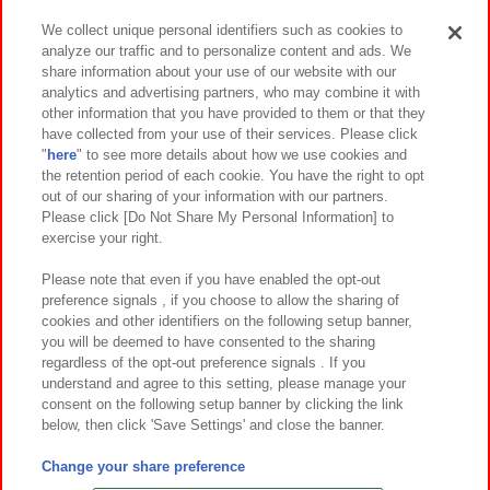
We collect unique personal identifiers such as cookies to
analyze our traffic and to personalize content and ads. We
イベント・キャンペーン
share information about your use of our website with our
analytics and advertising partners, who may combine it with
other information that you have provided to them or that they
have collected from your use of their services. Please click
"
here
" to see more details about how we use cookies and
関連会社
サステナビリティ
サイトポリシー
the retention period of each cookie. You have the right to opt
out of our sharing of your information with our partners.
プライバシーポリシー
ウェブアクセシビリティ方針と検証結果
Please click [Do Not Share My Personal Information] to
exercise your right.
お取引先さまとともに
食品のご提供について
カスタマーハラスメント対応方針
よくあるご質問・お問い合わせ
Please note that even if you have enabled the opt-out
preference signals , if you choose to allow the sharing of
cookies and other identifiers on the following setup banner,
you will be deemed to have consented to the sharing
regardless of the opt-out preference signals . If you
understand and agree to this setting, please manage your
consent on the following setup banner by clicking the link
below, then click 'Save Settings' and close the banner.
©Bandai Namco Amusement Inc.
©Bandai Namco Amusement Lab Inc.
Change your share preference
©Bandai Namco Experience Inc.