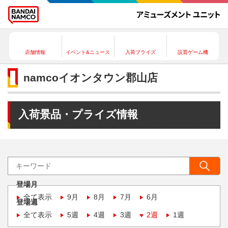
店舗情報
イベント&ニュース
入荷プライズ
設置ゲーム機
namcoイオンタウン郡山店
入荷景品・プライズ情報
登場月
全て表示
9月
8月
7月
6月
登場週
全て表示
5週
4週
3週
2週
1週