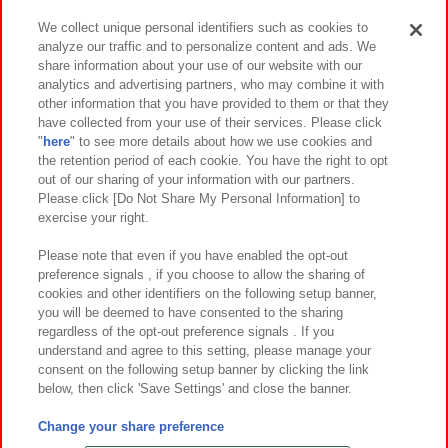
We collect unique personal identifiers such as cookies to
analyze our traffic and to personalize content and ads. We
イベント・キャンペーン
share information about your use of our website with our
analytics and advertising partners, who may combine it with
other information that you have provided to them or that they
have collected from your use of their services. Please click
"
here
" to see more details about how we use cookies and
関連会社
サステナビリティ
サイトポリシー
the retention period of each cookie. You have the right to opt
out of our sharing of your information with our partners.
プライバシーポリシー
ウェブアクセシビリティ方針と検証結果
Please click [Do Not Share My Personal Information] to
exercise your right.
お取引先さまとともに
食品のご提供について
カスタマーハラスメント対応方針
よくあるご質問・お問い合わせ
Please note that even if you have enabled the opt-out
preference signals , if you choose to allow the sharing of
cookies and other identifiers on the following setup banner,
you will be deemed to have consented to the sharing
regardless of the opt-out preference signals . If you
understand and agree to this setting, please manage your
consent on the following setup banner by clicking the link
below, then click 'Save Settings' and close the banner.
©Bandai Namco Amusement Inc.
©Bandai Namco Amusement Lab Inc.
Change your share preference
©Bandai Namco Experience Inc.