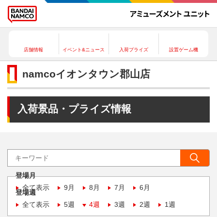
店舗情報
イベント&ニュース
入荷プライズ
設置ゲーム機
namcoイオンタウン郡山店
入荷景品・プライズ情報
登場月
全て表示
9月
8月
7月
6月
登場週
全て表示
5週
4週
3週
2週
1週