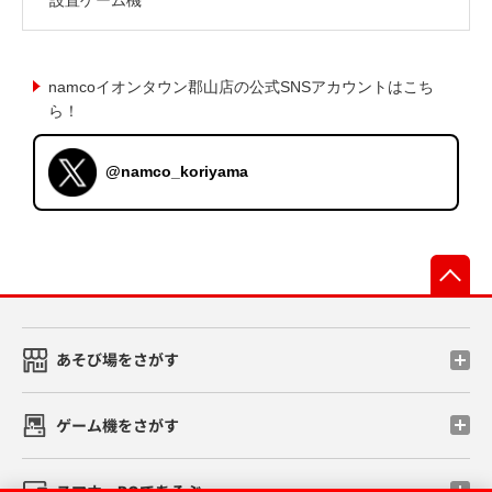
namcoイオンタウン郡山店の公式SNSアカウントはこち
ら！
@namco_koriyama
先
あそび場をさがす
ゲーム機をさがす
スマホ・PCであそぶ